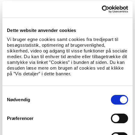
Til sammenligning blev der registreret ca. 830 asylansøgere i
samme periode sidste år. Antallet af registrerede asylansøgere
i marts 2019 ligger på ca. 180.
Udlændinge- og integrationsminister Inger Støjberg siger:
Dette website anvender cookies
Vi bruger egne cookies samt cookies fra tredjepart til
”
Det glæder mig, at asyltallet fortsat er lavt. Vi har i
besøgsstatistik, optimering af brugervenlighed,
regeringen gennemført 112 stramninger af
sikkerhed, video og adgang til visse funktioner på sociale
udlændingepolitikken, siden vi trådte til, og det har haft
medier. Du kan til enhver tid ændre eller tilbagetrække dit
en klar effekt. Vi er blevet et langt mindre attraktivt
samtykke via linket ”Cookies” i bunden af siden. Du kan
land at søge asyl i sammenlignet med, hvad vi var under
desuden læse mere om brugen af cookies ved at klikke
den tidligere socialdemokratiske regering. Derfor er det
på ”Vis detaljer” i dette banner.
afgørende, at vi holder fast i en stram
udlændingepolitik.
”
S
Nødvendig
a
I 2018 blev der registreret i alt 3.559 asylansøgere, mens der
blev registreret 3.500 asylansøgere i 2017, 6.266 i 2016 og
m
21.316 i 2015.
t
Præferencer
y
Hent Tal på udlændingeområdet pr. 31. marts 2019 (pdf)
k
Hent Tal på udlændingeområdet pr. 31. marts 2019 (Excel)