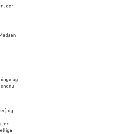
n, der
 Madsen
tninge og
t endnu
er) og
e
 for
ellige