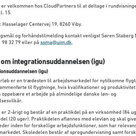
er velkommen hos CloudPartners til at deltage i rundvisninge
l. 15.
 Hasselager Centervej 19, 8260 Viby.
rgsmål og forhåndstilmelding kontakt venligst Søren Staberg
61 98 32 79 eller på
ssma@uim.dk
.
 om integrationsuddannelsen (igu)
ionsuddannelsen (igu)
orløb er en trædesten til arbejdsmarkedet for nytilkomne flyg
ammenførte til flygtninge, hvis kvalifikationer og produktivite
n oppebære et arbejde på almindelige danske løn- og
sesvilkår.
 er 2-årigt og består af en praktikdel på en virksomhed (84 ug
del (20 uger). Praktikdelen aflønnes med elevløn og skal giv
der inden for forskellige arbejdsfunktioner, som har relevans
markedet. Skoledelen består af sprogundervisning samt forsk