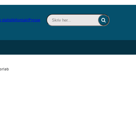
Skriv her... - Indsæt søgeord for at søge 
 statistik
Kontakt
Presse
Fold søgefelt ind
forløb