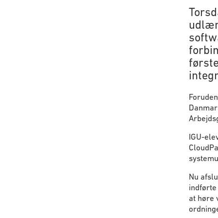
Torsd
udlæn
softw
forbi
første
integ
Foruden
Danmark 
Arbejdsg
IGU-elev
CloudPa
systemu
Nu afslu
indførte
at høre
ordning