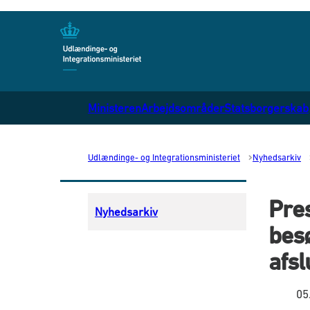
Gå til forsiden
Ministeren
Arbejdsområder
Statsborgerskab
Udlændinge- og Integrationsministeriet
Nyhedsarkiv
Pres
Nyhedsarkiv
besø
afsl
05