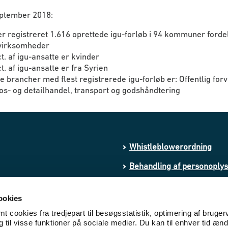
eptember 2018:
r registreret 1.616 oprettede igu-forløb i 94 kommuner fordel
virksomheder
t. af igu-ansatte er kvinder
t. af igu-ansatte er fra Syrien
e brancher med flest registrerede igu-forløb er: Offentlig forv
os- og detailhandel, transport og godshåndtering
Whistleblowerordning
Behandling af personoply
Processing of personal da
ookies
Cookies
 cookies fra tredjepart til besøgsstatistik, optimering af bruger
til visse funktioner på sociale medier. Du kan til enhver tid ænd
Tilgængelighedserklæring