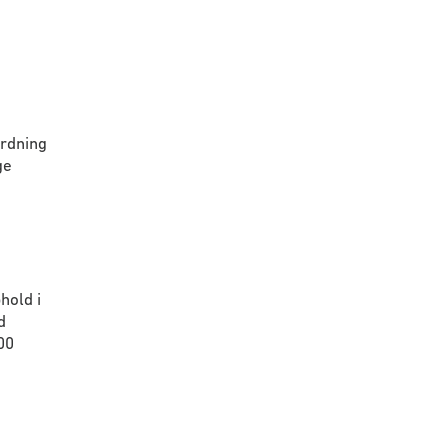
ordning
ge
hold i
d
00