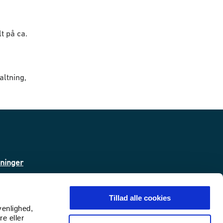
t på ca.
altning,
sninger
ta
Tillad alle cookies
venlighed,
re eller
 (WAS)