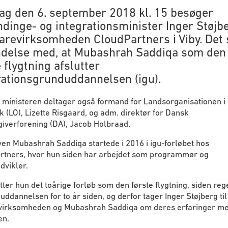
ag den 6. september 2018 kl. 15 besøger
dinge- og integrationsminister Inger Støjb
arevirksomheden CloudPartners i Viby. Det 
ndelse med, at Mubashrah Saddiqa som den
 flygtning afslutter
rationsgrunduddannelsen (igu).
 ministeren deltager også formand for Landsorganisationen i
(LO), Lizette Risgaard, og adm. direktør for Dansk
iverforening (DA), Jacob Holbraad.
en Mubashrah Saddiqa startede i 2016 i igu-forløbet hos
rtners, hvor hun siden har arbejdet som programmør og
dvikler.
tter hun det toårige forløb som den første flygtning, siden re
 uddannelsen for to år siden, og derfor tager Inger Støjberg til
 virksomheden og Mubashrah Saddiqa om deres erfaringer me
en.