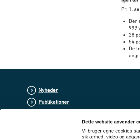
Pr. 1. s
Der e
999 
28 pc
54 pc
De tr
engr
Nyheder
Publikationer
Love og regler
Dette website anvender c
Lovforslag og bekendtgørelser i høring
Vi bruger egne cookies samt
sikkerhed, video og adgang 