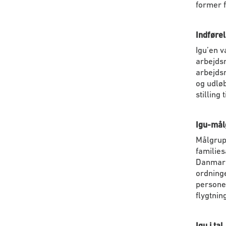
former f
Indførel
Igu’en v
arbejdsm
arbejdsm
og udløb
stilling
Igu-mål
Målgrupp
families
Danmark
ordninge
personer
flygtnin
Igu i tal