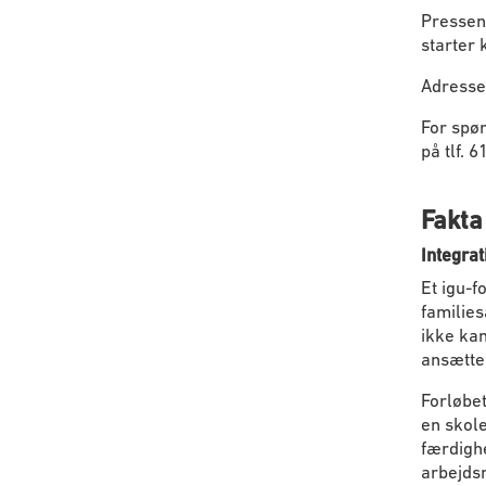
Pressen 
starter k
Adresse:
For spø
på tlf. 
Fakta
Integrat
Et igu-f
families
ikke ka
ansættel
Forløbet
en skole
færdighe
arbejds