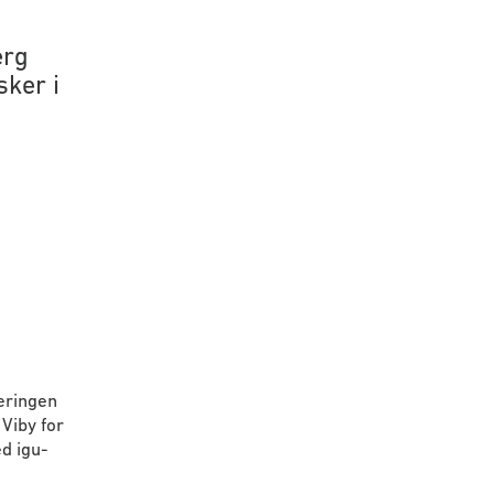
erg
sker i
geringen
 Viby for
d igu-