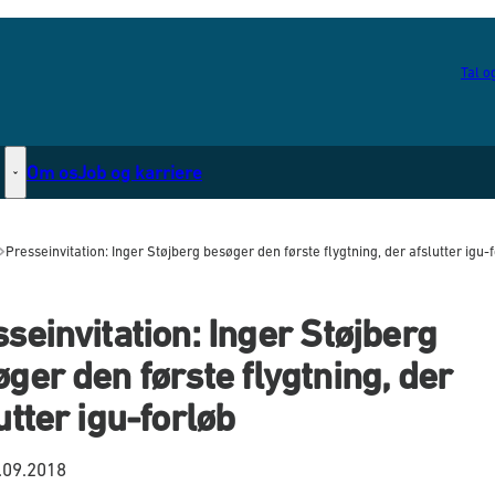
Tal og
Om os
Job og karriere
Statsborgerskab - Flere links
Presseinvitation: Inger Støjberg besøger den første flygtning, der afslutter igu-
seinvitation: Inger Støjberg
ger den første flygtning, der
utter igu-forløb
.09.2018