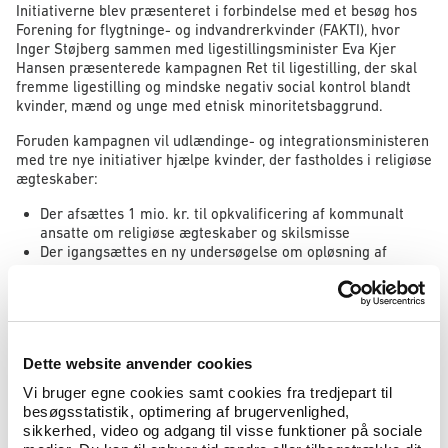
Initiativerne blev præsenteret i forbindelse med et besøg hos
Forening for flygtninge- og indvandrerkvinder (FAKTI), hvor
Inger Støjberg sammen med ligestillingsminister Eva Kjer
Hansen præsenterede kampagnen Ret til ligestilling, der skal
fremme ligestilling og mindske negativ social kontrol blandt
kvinder, mænd og unge med etnisk minoritetsbaggrund.
Foruden kampagnen vil udlændinge- og integrationsministeren
med tre nye initiativer hjælpe kvinder, der fastholdes i religiøse
ægteskaber:
Der afsættes 1 mio. kr. til opkvalificering af kommunalt
ansatte om religiøse ægteskaber og skilsmisse
Der igangsættes en ny undersøgelse om opløsning af
religiøse ægteskaber og kvindernes kendskab til egne
rettigheder
Der igangsættes i forlængelse af rettighedskampagnen Ret
til ligestilling en særskilt kampagne om rettigheder i
forhold til indgåelse og opløsning af ægteskaber efter
Dette website anvender cookies
dansk ret.
Vi bruger egne cookies samt cookies fra tredjepart til
Udlændinge- og integrationsminister Inger Støjberg siger om
besøgsstatistik, optimering af brugervenlighed,
de nye initiativer:
sikkerhed, video og adgang til visse funktioner på sociale