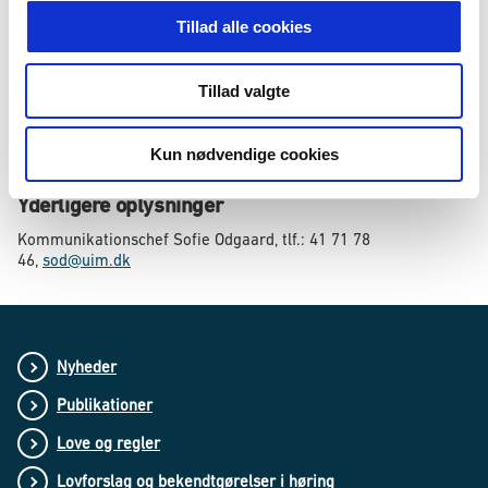
kontrakt.
Tillad alle cookies
Der afsættes i alt 3 mio. kr. til de nye initiativer.
Tillad valgte
Fakta
Hent faktaark om de tre initiativer (pdf)
Kun nødvendige cookies
Yderligere oplysninger
Kommunikationschef Sofie Odgaard, tlf.: 41 71 78
46,
sod@uim.dk
Nyheder
Publikationer
Love og regler
Lovforslag og bekendtgørelser i høring