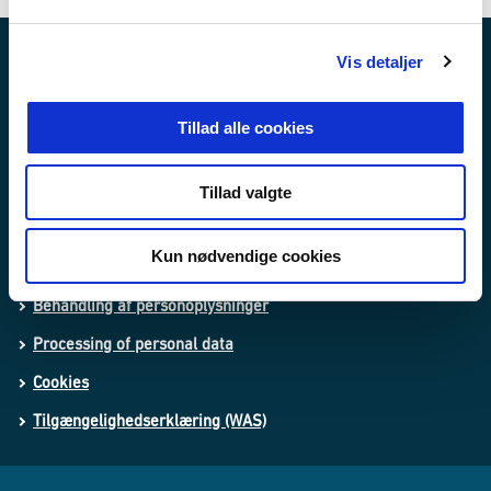
l
g
Vis detaljer
Nyheder
Publikationer
Tillad alle cookies
Love og regler
Tillad valgte
Lovforslag og bekendtgørelser i høring
Kun nødvendige cookies
Whistleblowerordning
Behandling af personoplysninger
Processing of personal data
Cookies
Tilgængelighedserklæring (WAS)