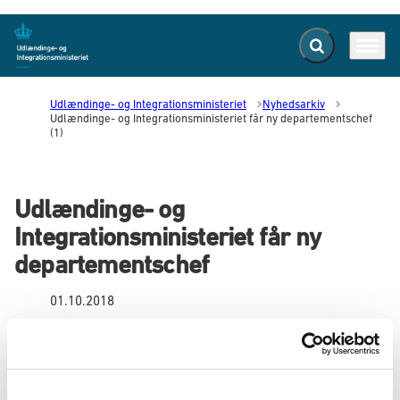
Fold søgefelt ud
Menu
Gå til forsiden
Udlændinge- og Integrationsministeriet
Nyhedsarkiv
Udlændinge- og Integrationsministeriet får ny departementschef
(1)
Udlændinge- og
Integrationsministeriet får ny
departementschef
01.10.2018
Christian Hesthaven er udnævnt som ny
departementschef i Udlændinge- og
Integrationsministeriet. Han kommer fra en
stilling som afdelingschef i Udlændinge- og