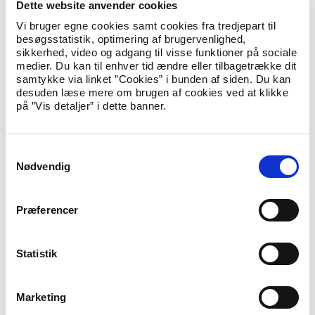
Dette website anvender cookies
Integrationsministeriet og har bred erfaring fra
Vi bruger egne cookies samt cookies fra tredjepart til
centraladministrationen.
besøgsstatistik, optimering af brugervenlighed,
sikkerhed, video og adgang til visse funktioner på sociale
Udlændinge- og integrationsminister Inger Støjberg udtaler:
medier. Du kan til enhver tid ændre eller tilbagetrække dit
samtykke via linket ”Cookies” i bunden af siden. Du kan
desuden læse mere om brugen af cookies ved at klikke
”Jeg glæder mig over, at vi med Christian Hesthaven er
på ”Vis detaljer” i dette banner.
lykkes med at få en fagligt stærk departementschef, der
allerede kender udlændingeområdet. Jeg har allerede i
dag et godt og tæt samarbejde med Christian i hans
rolle som afdelingschef i ministeriet, og jeg ser frem til
S
at komme til at arbejde endnu tættere sammen i hans
Nødvendig
a
nye rolle som departementschef.”
m
t
Præferencer
Christian Hesthaven er 42 år og er uddannet cand.jur. fra
y
Aarhus Universitet. Før han blev afdelingschef i Udlændinge-
k
og Integrationsministeriet, var han juridisk kommitteret og
k
Statistik
chef for juridisk afdeling i Statsministeriet.
e
Christian Hesthaven tiltræder jobbet den 1. november 2018, og
v
Marketing
afløser Uffe Toudal Pedersen.
a