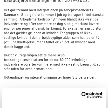
satspuljeforhandlingerne for 2019-2022.
Det går fremad med integrationen på arbejdsmarkedet i
Danmark. Stadig flere kommer i job og bidrager til det danske
samfund. Arbejdsmarkedstilknytningen blandt ikke-vestlige
indvandrere og efterkommere er dog stadig markant lavere
end for personer af dansk herkomst. Forskellen er særlig stor,
når det gælder gruppen af kvinder. For gruppen af ikke-
vestlige kvinder i den arbejdsdygtige alder som helhed er 47
pct. i beskæftigelse, mens tallet er 74 pct. af kvinder med
dansk baggrund.
Derfor vil regeringen sætte mere skub i
beskæftigelsesindsatsen for de ca. 80.000 kvindelige
indvandrere og efterkommere med ikke-vestlig baggrund, som
står uden for arbejdsmarkedet.
Udlændinge- og integrationsminister Inger Støjberg siger:
”Det er helt afgørende, at vi får flere ikke-vestlige
kvinder i beskæftigelse. Det går fremad for
beskæftigelsen blandt flygtninge og indvandrere helt
generelt, men kvinderne halter altså stadig for langt