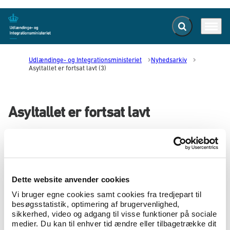
Fold søgefelt ud
Menu
Gå til forsiden
Udlændinge- og Integrationsministeriet
Nyhedsarkiv
Asyltallet er fortsat lavt (3)
Asyltallet er fortsat lavt
25.10.2018
Antallet af asylansøgere i Danmark er fortsat på
et lavt niveau. Det viser de seneste tal for
september måned.
Dette website anvender cookies
Vi bruger egne cookies samt cookies fra tredjepart til
Der er i september måned registreret ca. 340 asylansøgere. I
besøgsstatistik, optimering af brugervenlighed,
de ni første måneder af året er der i alt registreret ca. 2.600
sikkerhed, video og adgang til visse funktioner på sociale
asylansøgere. Det svarer til samme lave niveau som sidste år.
medier. Du kan til enhver tid ændre eller tilbagetrække dit
Til sammenligning blev der registreret 3.500 asylansøgere i