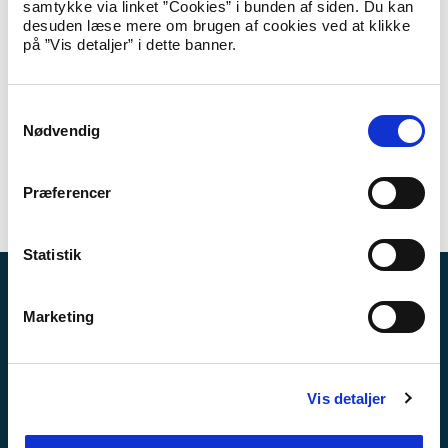
samtykke via linket ”Cookies” i bunden af siden. Du kan
2017, 6.266 i 2016 og 21.316 i 2015.
desuden læse mere om brugen af cookies ved at klikke
på ”Vis detaljer” i dette banner.
Hent Tal på udlændingeområdet pr. 30. september
2018 (PDF-fil)
Bemærk: Tallene for 2018 er foreløbige, og der kan
S
forekomme efterregistreringer.
Nødvendig
a
m
Yderligere oplysninger
t
Præferencer
y
Presserådgiver Mads Müller, tlf. 61 98 32 77, mamu@uim.dk
k
k
Statistik
e
v
Nyheder
Marketing
a
Publikationer
l
g
Love og regler
Vis detaljer
Lovforslag og bekendtgørelser i høring