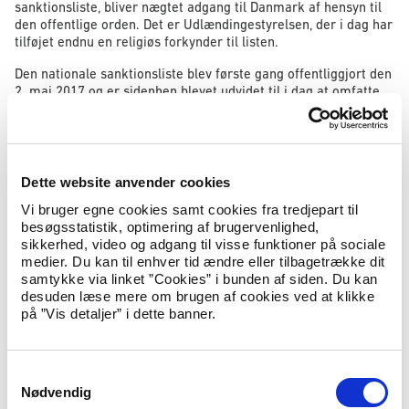
sanktionsliste, bliver nægtet adgang til Danmark af hensyn til
den offentlige orden. Det er Udlændingestyrelsen, der i dag har
tilføjet endnu en religiøs forkynder til listen.
Den nationale sanktionsliste blev første gang offentliggjort den
2. maj 2017 og er sidenhen blevet udvidet til i dag at omfatte
13 personer.
Udlændinge- og integrationsminister Inger Støjberg siger:
Dette website anvender cookies
”Det er afgørende vigtigt, at vi tager kampen mod de
Vi bruger egne cookies samt cookies fra tredjepart til
hadprædikanter, der fra deres prædikestol forsøger at
besøgsstatistik, optimering af brugervenlighed,
forføre andre med deres hadske budskaber og samtidig
sikkerhed, video og adgang til visse funktioner på sociale
undergrave danske, demokratiske værdier. Den kamp
medier. Du kan til enhver tid ændre eller tilbagetrække dit
tager regeringen i dag på mange forskellige måder, hvor
samtykke via linket ”Cookies” i bunden af siden. Du kan
en af dem altså er at nægte disse hadprædikanter
desuden læse mere om brugen af cookies ved at klikke
indrejse i Danmark.”
på ”Vis detaljer” i dette banner.
Fakta
S
Nærmere oplysninger om den offentliggjorte sanktionsliste
Nødvendig
kan ses på nyidanmark.dk.
a