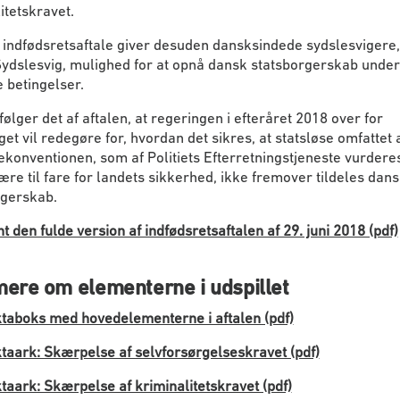
itetskravet.
 indfødsretsaftale giver desuden dansksindede sydslesvigere
Sydslesvig, mulighed for at opnå dansk statsborgerskab under
 betingelser.
følger det af aftalen, at regeringen i efteråret 2018 over for
get vil redegøre for, hvordan det sikres, at statsløse omfattet 
ekonventionen, som af Politiets Efterretningstjeneste vurderes
re til fare for landets sikkerhed, ikke fremover tildeles dan
rgerskab.
t den fulde version af indfødsretsaftalen af 29. juni 2018 (pdf)
ere om elementerne i udspillet
taboks med hovedelementerne i aftalen (pdf)
taark: Skærpelse af selvforsørgelseskravet (pdf)
taark: Skærpelse af kriminalitetskravet (pdf)