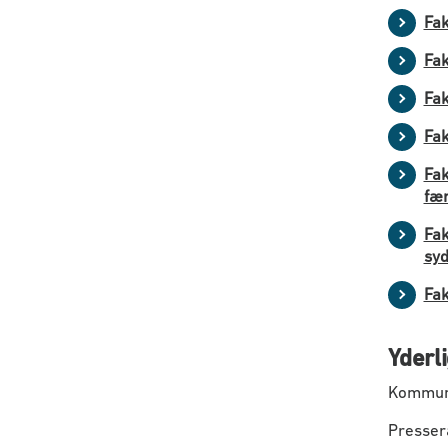
Fak
Fak
Fak
Fak
Fak
fær
Fak
syd
Fak
Yderl
Kommunik
Presserå