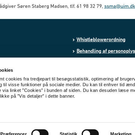
dgiver Søren Staberg Madsen, tlf. 61 98 32 79,
ssma@uim.d
Whistleblowerordning
Behandling af personoply
Processing of personal da
ookies
Cookies
 cookies fra tredjepart til besøgsstatistik, optimering af bruger
til visse funktioner på sociale medier. Du kan til enhver tid ænd
Tilgængelighedserklæring
e via linket ”Cookies” i bunden af siden. Du kan desuden læse 
ikke på ”Vis detaljer” i dette banner.
Præferencer
Statistik
Marketing