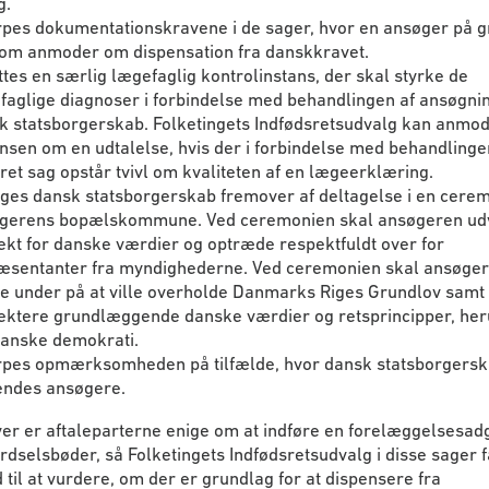
g.
pes dokumentationskravene i de sager, hvor en ansøger på g
om anmoder om dispensation fra danskkravet.
tes en særlig lægefaglig kontrolinstans, der skal styrke de
faglige diagnoser i forbindelse med behandlingen af ansøgni
k statsborgerskab. Folketingets Indfødsretsudvalg kan anmo
ansen om en udtalelse, hvis der i forbindelse med behandlinge
ret sag opstår tvivl om kvaliteten af en lægeerklæring.
nges dansk statsborgerskab fremover af deltagelse i en cerem
gerens bopælskommune. Ved ceremonien skal ansøgeren ud
ekt for danske værdier og optræde respektfuldt over for
æsentanter fra myndighederne. Ved ceremonien skal ansøge
ve under på at ville overholde Danmarks Riges Grundlov samt
ektere grundlæggende danske værdier og retsprincipper, he
danske demokrati.
pes opmærksomheden på tilfælde, hvor dansk statsborgersk
endes ansøgere.
er er aftaleparterne enige om at indføre en forelæggelsesad
rdselsbøder, så Folketingets Indfødsretsudvalg i disse sager f
d til at vurdere, om der er grundlag for at dispensere fra