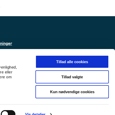
k
sninger
ta
Tillad alle cookies
venlighed,
re eller
 (WAS)
Tillad valgte
mere om
Kun nødvendige cookies
Udlændinge- og Integrationsminist
Udlændinge- og Integrations
Vis detaljer