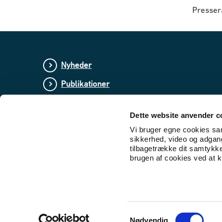
Presserå
Nyheder
Publikationer
Love og regler
Dette website anvender c
Lovforslag og bekendtgørelser i høring
Vi bruger egne cookies samt
sikkerhed, video og adgang 
tilbagetrække dit samtykk
brugen af cookies ved at kl
S
Nødvendig