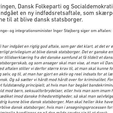
ingen, Dansk Folkeparti og Socialdemokrati
 indgået en ny indfødsretsaftale, som skærp
e til at blive dansk statsborger.
ge- og integrationsminister Inger Støjberg siger om aftalen:
i har indgået en rigtig god aftale, som gør det klart, at det er e
rligt privilegium at blive dansk statsborger. Det er ganske en
or tillidserklæring fra det danske samfund at få tildelt et dans
atsborgerskab, og som ansøger skal man vise, at man vil Da
d aftalen stiller vi derfor større krav til, at man skal kunne f
g selv, og til, at man har gjort en aktiv og reel indsats for at l
nsk. Og så sætter vi hårdt mod hårdt over for kriminalitet. Fo
t fuldstændig principielt, at hvis man har begået bandekrimina
ld mod børn, seksualforbrydelser, eller hvis man som imam 
ædiket imod danske frihedsrettigheder, så skal man selvfølge
drig kunne blive dansk statsborger. Man skal heller ikke have r
rblive dansk statsborger, hvis man i ansøgningsprocessen fort
iminelle handlinger og på den måde snyder sig til et dansk