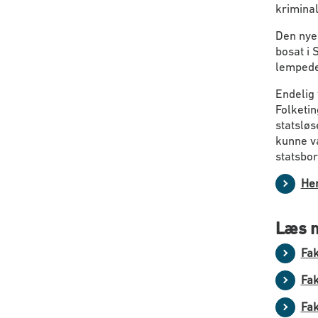
kriminal
Den nye
bosat i 
lempede
Endelig 
Folketin
statsløs
kunne væ
statsbo
Hen
Læs m
Fak
Fak
Fak