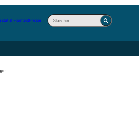
Skriv her... - Indsæt søgeord for at søge 
 statistik
Kontakt
Presse
Fold søgefelt ind
rger