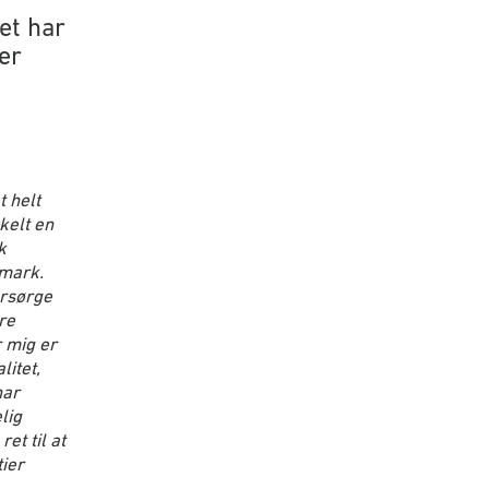
et har
er
t helt
kelt en
k
nmark.
orsørge
ære
r mig er
litet,
har
lig
et til at
ier