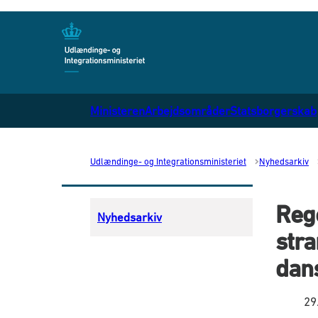
Gå til forsiden
Ministeren
Arbejdsområder
Statsborgerskab
Udlændinge- og Integrationsministeriet
Nyhedsarkiv
Reg
Nyhedsarkiv
stra
dan
29