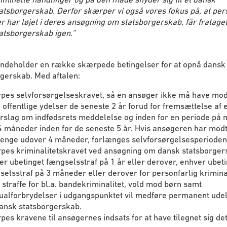
atsborgerskab. Derfor skærper vi også vores fokus på, at per
r har løjet i deres ansøgning om statsborgerskab, får fratage
atsborgerskab igen.
”
 indeholder en række skærpede betingelser for at opnå dansk
gerskab. Med aftalen:
pes selvforsørgelseskravet, så en ansøger ikke må have mod
 offentlige ydelser de seneste 2 år forud for fremsættelse af e
orslag om indfødsrets meddelelse og inden for en periode på
4 måneder inden for de seneste 5 år. Hvis ansøgeren har mod
enge udover 4 måneder, forlænges selvforsørgelsesperioden
pes kriminalitetskravet ved ansøgning om dansk statsborger
er ubetinget fængselsstraf på 1 år eller derover, enhver ubet
selsstraf på 3 måneder eller derover for personfarlig krimina
straffe for bl.a. bandekriminalitet, vold mod børn samt
ualforbrydelser i udgangspunktet vil medføre permanent ude
dansk statsborgerskab.
pes kravene til ansøgernes indsats for at have tilegnet sig de