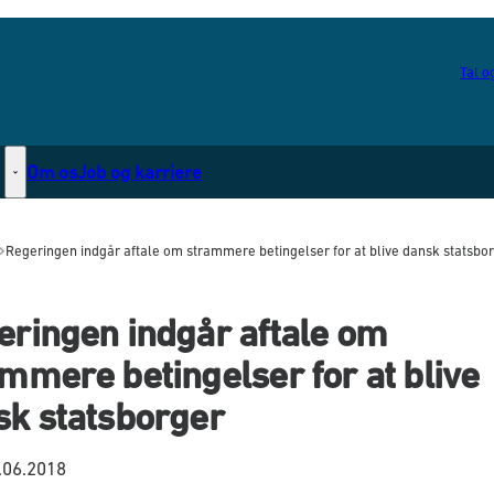
Tal og
Om os
Job og karriere
Statsborgerskab - Flere links
Regeringen indgår aftale om strammere betingelser for at blive dansk statsbo
eringen indgår aftale om
mmere betingelser for at blive
sk statsborger
.06.2018