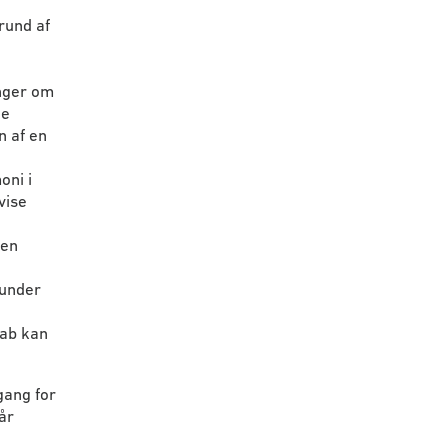
rund af
nger om
de
n af en
oni i
vise
ren
runder
ab kan
gang for
år