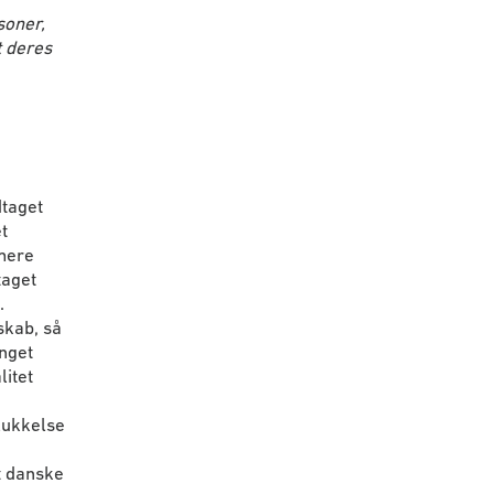
soner,
t deres
taget
t
 mere
taget
.
skab, så
inget
litet
lukkelse
t danske