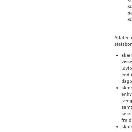
st
de
st
Aftalen
statsbor
skær
visse
lovf
end 
dagp
skær
enhv
fæng
samt 
seks
fra 
skær