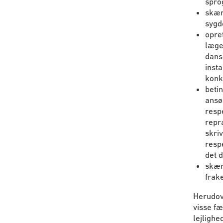
spro
skær
sygd
opret
læge
dans
inst
konk
beti
ansø
resp
repr
skri
resp
det 
skær
frak
Herudov
visse fæ
lejlighe