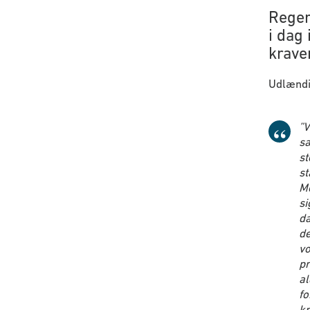
Reger
i dag
kraven
Udlændin
”
V
sæ
st
st
Me
si
da
de
vo
pr
al
fo
kr