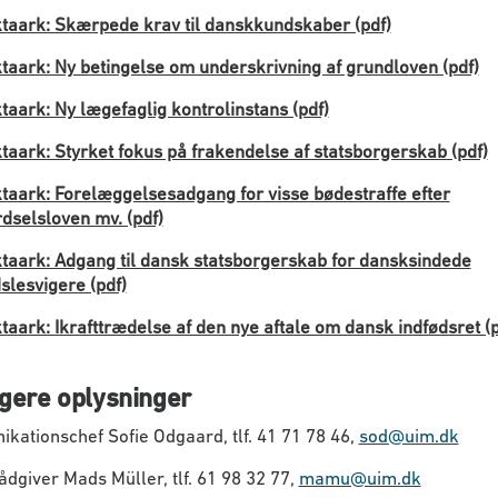
taark: Skærpede krav til danskkundskaber (pdf)
taark: Ny betingelse om underskrivning af grundloven (pdf)
taark: Ny lægefaglig kontrolinstans (pdf)
taark: Styrket fokus på frakendelse af statsborgerskab (pdf)
taark: Forelæggelsesadgang for visse bødestraffe efter
dselsloven mv. (pdf)
taark: Adgang til dansk statsborgerskab for dansksindede
slesvigere (pdf)
taark: Ikrafttrædelse af den nye aftale om dansk indfødsret (p
igere oplysninger
ationschef Sofie Odgaard, tlf. 41 71 78 46,
sod@uim.dk
dgiver Mads Müller, tlf. 61 98 32 77,
mamu@uim.dk