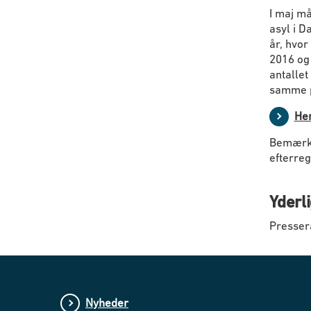
I maj må
asyl i D
år, hvor
2016 og 
antalle
samme p
Hen
Bemærk:
efterreg
Yderl
Presser
Nyheder