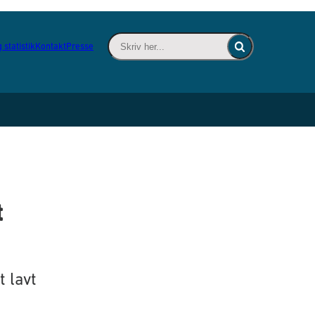
Skriv her... - Indsæt søgeord for at søge 
 statistik
Kontakt
Presse
Fold søgefelt ind
t
t lavt