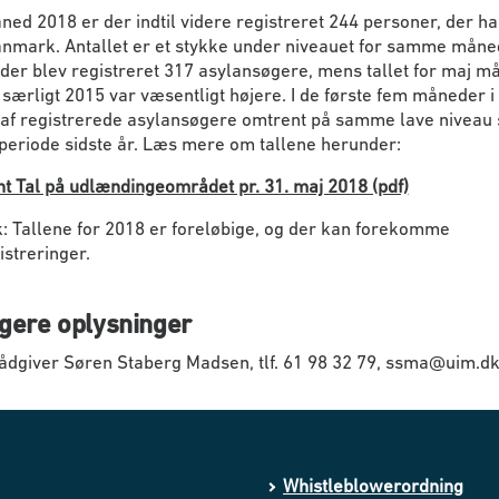
ned 2018 er der indtil videre registreret 244 personer, der ha
anmark. Antallet er et stykke under niveauet for samme måne
 der blev registreret 317 asylansøgere, mens tallet for maj m
særligt 2015 var væsentligt højere. I de første fem måneder i 
t af registrerede asylansøgere omtrent på samme lave niveau 
eriode sidste år. Læs mere om tallene herunder:
t Tal på udlændingeområdet pr. 31. maj 2018 (pdf)
 Tallene for 2018 er foreløbige, og der kan forekomme
istreringer.
igere oplysninger
ådgiver Søren Staberg Madsen, tlf. 61 98 32 79, ssma@uim.d
Whistleblowerordning