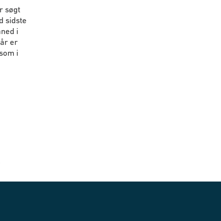
r søgt
d sidste
åned i
år er
som i
k