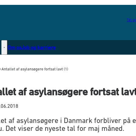
Tal og
Om os
Job og karriere
Statsborgerskab - Flere links
Antallet af asylansøgere fortsat lavt (1)
llet af asylansøgere fortsat lav
.06.2018
let af asylansøgere i Danmark forbliver på e
u. Det viser de nyeste tal for maj måned.