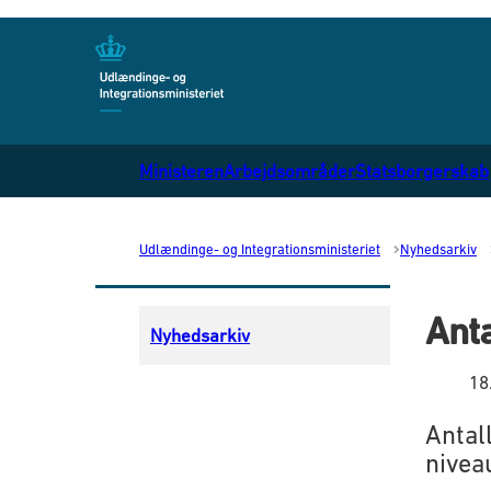
Gå til forsiden
Ministeren
Arbejdsområder
Statsborgerskab
Udlændinge- og Integrationsministeriet
Nyhedsarkiv
Anta
Nyhedsarkiv
18
Antal
nivea