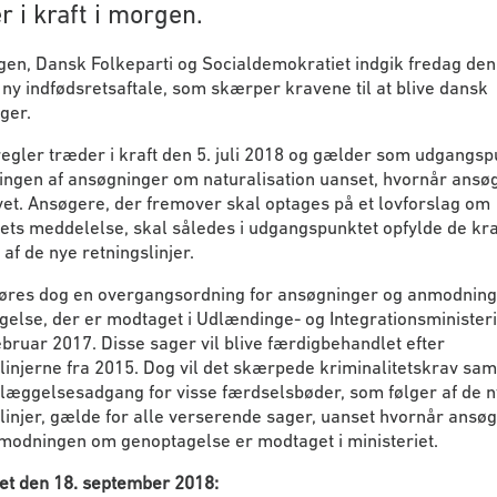
r i kraft i morgen.
en, Dansk Folkeparti og Socialdemokratiet indgik fredag den 
ny indfødsretsaftale, som skærper kravene til at blive dansk
ger.
egler træder i kraft den 5. juli 2018 og gælder som udgangsp
ingen af ansøgninger om naturalisation uanset, hvornår ansø
vet. Ansøgere, der fremover skal optages på et lovforslag om
ets meddelelse, skal således i udgangspunktet opfylde de kra
af de nye retningslinjer.
føres dog en overgangsordning for ansøgninger og anmodnin
else, der er modtaget i Udlændinge- og Integrationsministeri
ebruar 2017. Disse sager vil blive færdigbehandlet efter
linjerne fra 2015. Dog vil det skærpede kriminalitetskrav sam
elæggelsesadgang for visse færdselsbøder, som følger af de 
linjer, gælde for alle verserende sager, uanset hvornår ansø
nmodningen om genoptagelse er modtaget i ministeriet.
et den 18. september 2018: