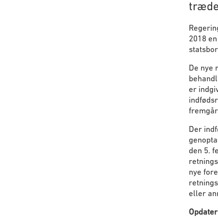
træde
Regering
2018 en 
statsbor
De nye r
behandl
er indgi
indfødsr
fremgår 
Der ind
genoptag
den 5. f
retnings
nye for
retnings
eller a
Opdater