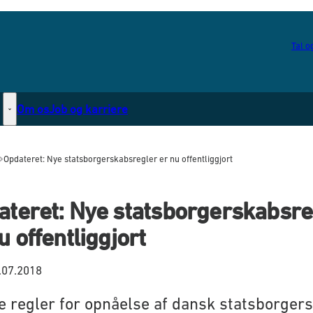
Tal og
Om os
Job og karriere
Statsborgerskab - Flere links
Opdateret: Nye statsborgerskabsregler er nu offentliggjort
ateret: Nye statsborgerskabsre
u offentliggjort
.07.2018
e regler for opnåelse af dansk statsborger