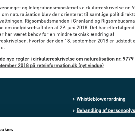
ndinge- og Integrationsministeriets cirkulæreskrivelse nr. 9
8 om naturalisation blev der orienteret til samtlige politidirekt
rvaltningen, Rigsombudsmanden i Grønland og Rigsombudsm
 om indfødsretsaftalen af 29. juni 2018. Det har efterfølgende
der har været behov for en mindre teknisk ændring af
eskrivelsen, hvorfor der den 18. september 2018 er udstedt e
re.
de nye regler i cirkulæreskrivelse om naturalisation nr. 9779 
tember 2018 på retsinformation.dk (nyt vindue)
Whistleblowerordning
Behandling af personoply
Processing of personal da
ookies
Cookies