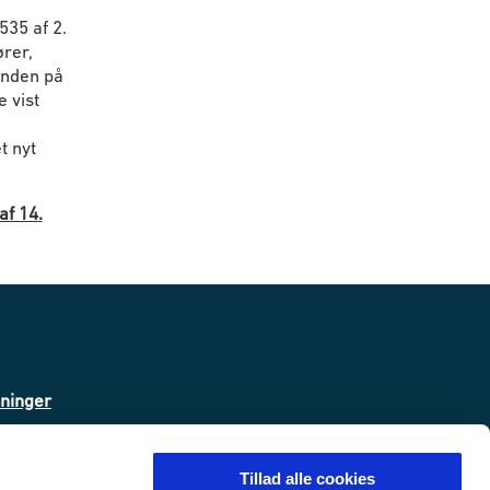
535 af 2.
ører,
anden på
 vist
t nyt
af 14.
sninger
ta
Tillad alle cookies