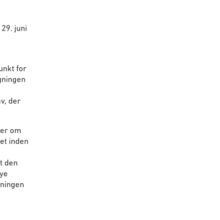
29. juni
unkt for
gningen
v, der
ger om
et inden
t den
nye
gningen