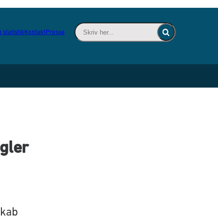
Skriv her... - Indsæt søgeord for at søge 
 statistik
Kontakt
Presse
Fold søgefelt ind
gler
skab