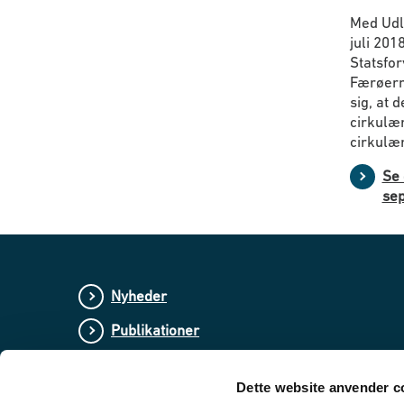
Med Udlæ
juli 201
Statsfo
Færøerne
sig, at 
cirkulær
cirkulæ
Se 
sep
Nyheder
Publikationer
Love og regler
Dette website anvender c
Lovforslag og bekendtgørelser i høring