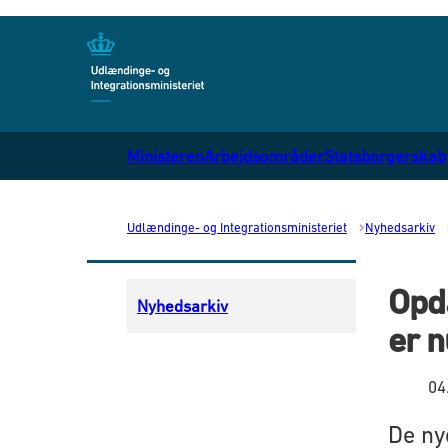
Gå til forsiden
Ministeren
Arbejdsområder
Statsborgerskab
Udlændinge- og Integrationsministeriet
Nyhedsarkiv
Opd
Nyhedsarkiv
er n
04
De ny