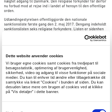
nægtet adgang til Danmark. Den religiøse forkynder får derfor
nu forbud mod at rejse ind i landet af hensyn til den offentlige
orden.
Udlændingestyrelsen offentliggjorde den nationale
sanktionsliste første gang den 2. maj 2017. Dengang indeholdt
sanktionslisten seks religiøse forkyndere. Listen er sidenhen
blevet udvidet med yderligere fem personer. I dag tilføjer
Udlændingestyrelsen endnu én person, så listen udvides til at
omfatte 12 personer i alt.
Udlændinge- og integrationsminister Inger Støjberg siger:
Dette website anvender cookies
Vi bruger egne cookies samt cookies fra tredjepart til
”De rabiate hadprædikanter forsøger med deres hadske
besøgsstatistik, optimering af brugervenlighed,
budskaber at underminere vores dejlige nation. Det vil
sikkerhed, video og adgang til visse funktioner på sociale
jeg simpelthen ikke acceptere. Derfor vil vi også blive
medier. Du kan til enhver tid ændre eller tilbagetrække dit
ved med at holde et skarpt øje med disse mennesker, så
samtykke via linket ”Cookies” i bunden af siden. Du kan
vi kan få dem sat på hadprædikantlisten og nægte dem
desuden læse mere om brugen af cookies ved at klikke
adgang til Danmark.”
på ”Vis detaljer” i dette banner.
Fakta
S