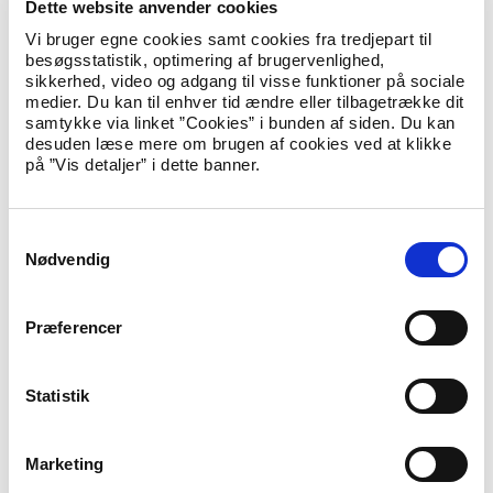
Udlændinge- og integrationsminister Inger Støjberg siger:
Dette website anvender cookies
Vi bruger egne cookies samt cookies fra tredjepart til
besøgsstatistik, optimering af brugervenlighed,
”Det glæder mig selvsagt, at vi stadig registrerer meget
sikkerhed, video og adgang til visse funktioner på sociale
få asylansøgere. Det er regeringens og min
medier. Du kan til enhver tid ændre eller tilbagetrække dit
overbevisning, at vilkårene på asylområdet har
samtykke via linket ”Cookies” i bunden af siden. Du kan
betydning for, hvor attraktivt det er at søge om asyl i
desuden læse mere om brugen af cookies ved at klikke
Danmark. Derfor har vi gennemført 73 stramninger på
på ”Vis detaljer” i dette banner.
udlændingeområdet, så vi begrænser antallet af
asylansøgere.”
S
Nødvendig
Hent Tal på udlændingeområdet pr. 31. marts
a
2018 (pdf) (åbner i nyt vindue)
m
t
Bemærk: Tallene for 2018 er foreløbige, og der kan
Præferencer
forekomme efterregistreringer.
y
k
k
Statistik
Yderligere oplysninger
e
Presse- og kommunikationsrådgiver Mads Müller, tlf. 61 98 32
v
77,
mamu@uim.dk
Marketing
a