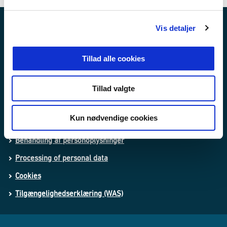
l
g
Vis detaljer
Nyheder
Publikationer
Tillad alle cookies
Love og regler
Tillad valgte
Lovforslag og bekendtgørelser i høring
Kun nødvendige cookies
Whistleblowerordning
Behandling af personoplysninger
Processing of personal data
Cookies
Tilgængelighedserklæring (WAS)