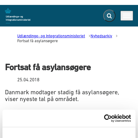
Fold søgefelt ud
Menu
Gå til forsiden
Udlændinge- og Integrationsministeriet
Nyhedsarkiv
Fortsat få asylansøgere
Fortsat få asylansøgere
25.04.2018
Danmark modtager stadig få asylansøgere,
viser nyeste tal på området.
Hver måned opgøres antallet af registrerede asylansøgere.
Denne måneds opgørelse viser, at i marts måned 2018 er der
indtil videre registreret 257 asylansøgere. Til og med marts i
år er der indtil videre registreret 806 asylansøgere i alt.