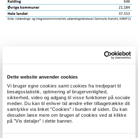
Top og bund i andelen af nydanske 0-5-årige
blandt kommunerne
Figur 2 viser andelen af 0-5-årige med ikke-vestlig baggrund i
2007 og i 2017 for de 5 kommuner med de højeste andele af 0-
Dette website anvender cookies
5-årige med ikke-vestlig baggrund samt hele landet.
Vi bruger egne cookies samt cookies fra tredjepart til
Figur 2: 5 kommuner med højeste andel 0-5-årige indvandrere
besøgsstatistik, optimering af brugervenlighed,
og efterkommere med ikke-vestlig baggrund samt hele landet,
sikkerhed, video og adgang til visse funktioner på sociale
2007 og 2017, pct.
medier. Du kan til enhver tid ændre eller tilbagetrække dit
samtykke via linket ”Cookies” i bunden af siden. Du kan
desuden læse mere om brugen af cookies ved at klikke
på ”Vis detaljer” i dette banner.