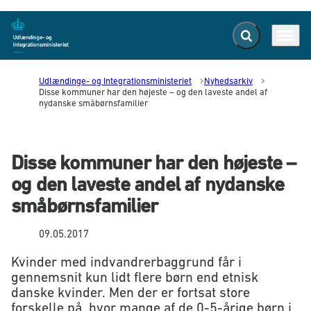
Fold søgefelt ud
Menu
Gå til forsiden
Udlændinge- og Integrationsministeriet
Nyhedsarkiv
Disse kommuner har den højeste – og den laveste andel af
nydanske småbørnsfamilier
Disse kommuner har den højeste –
og den laveste andel af nydanske
småbørnsfamilier
09.05.2017
Kvinder med indvandrerbaggrund får i
gennemsnit kun lidt flere børn end etnisk
danske kvinder. Men der er fortsat store
forskelle på, hvor mange af de 0-5-årige børn i