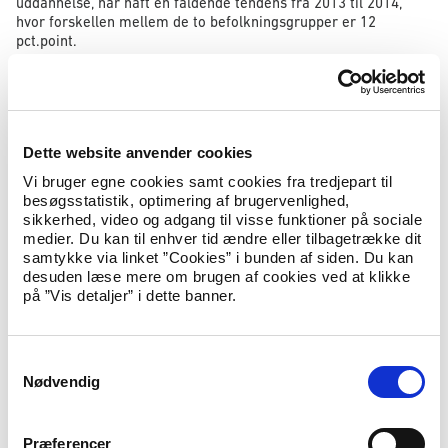
uddannelse, har haft en faldende tendens fra 2013 til 2014,
hvor forskellen mellem de to befolkningsgrupper er 12
pct.point.
Kvinder ligger 3 pct.point højere end mænd, både når det
gælder unge efterkommere med ikke-vestlig oprindelse og
unge med dansk oprindelse.
Dette website anvender cookies
Der er forholdsvis mange unge efterkommere
Vi bruger egne cookies samt cookies fra tredjepart til
med oprindelse i Libanon, som hverken er i
besøgsstatistik, optimering af brugervenlighed,
beskæftigelse eller under uddannelse
sikkerhed, video og adgang til visse funktioner på sociale
medier. Du kan til enhver tid ændre eller tilbagetrække dit
Unge efterkommere med oprindelse i Libanon og Irak har de
samtykke via linket ”Cookies” i bunden af siden. Du kan
højeste andele, der hverken er i uddannelse eller i
desuden læse mere om brugen af cookies ved at klikke
beskæftigelse, blandt de oprindelseslande med mere end 100
på ”Vis detaljer” i dette banner.
efterkommere mellem 25 og 29 år. Tallene ligger noget over
andelen for alle ikke-vestlige lande og markant over andelen
for unge med dansk oprindelse.
S
Unge efterkommere mellem 25 og 29 år med oprindelse i Sri
Nødvendig
a
Lanka og Vietnam har den mindste andel på henholdsvis 17 og
m
16 pct., der hverken er i beskæftigelse eller uddannelse.
t
Præferencer