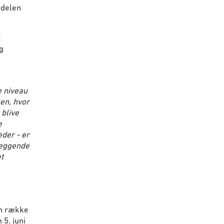
vdelen
t
g
 niveau
en, hvor
 blive
e
eder - er
læggende
t
en række
5. juni