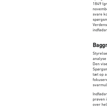
1849 (gr
novembe
svare k
spørgsmå
Verdensk
indføds
Baggr
Styrelse
analyse 
Den vise
Spørgsm
tæt op a
fokusere
svarmuli
Indfødsr
prøven i
over hel