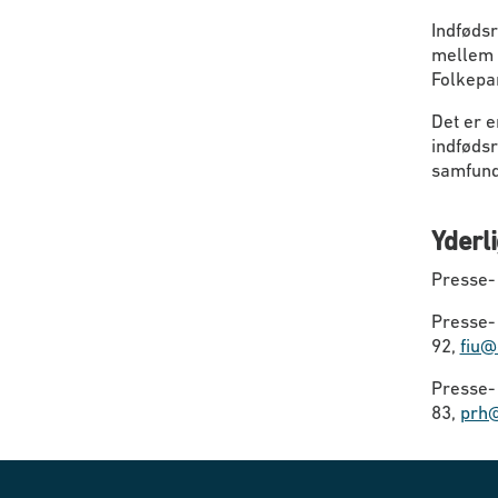
Indfødsr
mellem r
Folkepar
Det er e
indføds
samfunds
Yderl
Presse- 
Presse- 
92,
fiu@
Presse- 
83,
prh