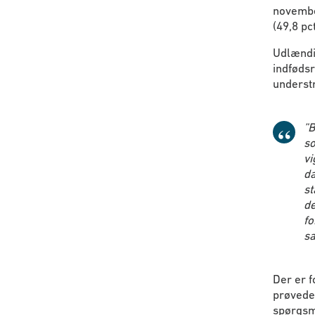
november
(49,8 pc
Udlændin
indføds
understr
”
B
so
vi
da
st
de
fo
sa
Der er 
prøvede
spørgsmå