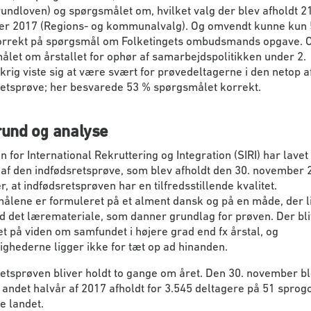
undloven) og spørgsmålet om, hvilket valg der blev afholdt 21
r 2017 (Regions- og kommunalvalg). Og omvendt kunne kun
orrekt på spørgsmål om Folketingets ombudsmands opgave. 
let om årstallet for ophør af samarbejdspolitikken under 2.
rig viste sig at være svært for prøvedeltagerne i den netop a
retsprøve; her besvarede 53 % spørgsmålet korrekt.
und og analyse
n for International Rekruttering og Integration (SIRI) har lavet
af den indfødsretsprøve, som blev afholdt den 30. november 
r, at indfødsretsprøven har en tilfredsstillende kvalitet.
ålene er formuleret på et alment dansk og på en måde, der l
d det læremateriale, som danner grundlag for prøven. Der bl
t på viden om samfundet i højere grad end fx årstal, og
ghederne ligger ikke for tæt op ad hinanden.
etsprøven bliver holdt to gange om året. Den 30. november b
 andet halvår af 2017 afholdt for 3.545 deltagere på 51 sprog
e landet.