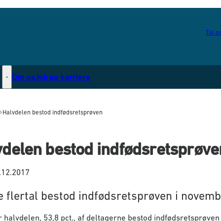
Tal og
Om os
Job og karriere
Statsborgerskab - Flere links
Halvdelen bestod indfødsretsprøven
vdelen bestod indfødsretsprøve
.12.2017
le flertal bestod indfødsretsprøven i novemb
r halvdelen, 53,8 pct., af deltagerne bestod indfødsretsprøven 