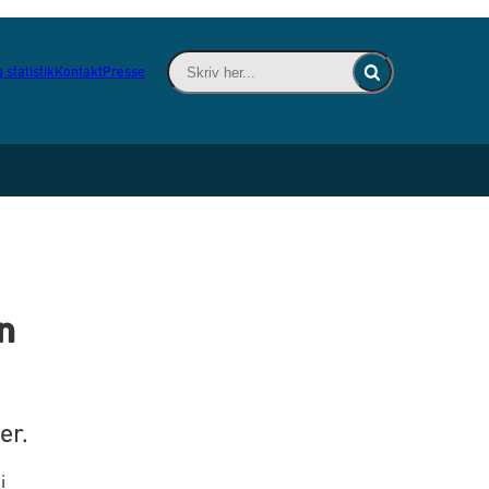
Skriv her... - Indsæt søgeord for at søge 
 statistik
Kontakt
Presse
Fold søgefelt ind
n
er.
i