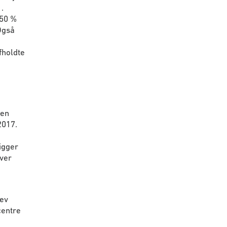
.
 50 %
Også
fholdte
 en
2017.
igger
iver
lev
centre