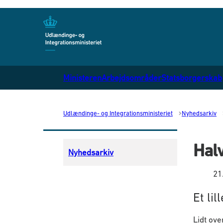
Gå til forsiden
Ministeren
Arbejdsområder
Statsborgerskab
Udlændinge- og Integrationsministeriet
Nyhedsarkiv
Hal
Nyhedsarkiv
21
Et lil
Lidt ove