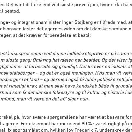
. Det var lidt flere end ved sidste prøve i juni, hvor cirka hal
t.) bestod.
ge- og integrationsminister Inger Støjberg er tilfreds med, a
retsprøven tester deltagernes viden om det danske samfund o
eger, at det kræver forberedelse at bestå:
eståelsesprocenten ved denne indfødsretsprøve er på samme
m sidste gang: Omkring halvdelen har bestået. Og det viser ig
gtigt det er at forberede sig grundigt. Det kræver en indsats at
nsk statsborger – og det er også meningen. Hvis man vil vær
atsborger i et land – og dermed også få fulde politiske rettigh
t et rimeligt krav, at man skal have kendskab både til grund
rhold som fx det danske folkestyre og til kultur og historie i de
mfund, man vil være en del af
,” siger hun.
forskel på, hvor svære spørgsmålene har været at besvare for
ltagerne. For eksempel har mere end 90 % svaret rigtigt på 
l, fx spørgsmålet om, hvilken lov Frederik 7. underskrev den 