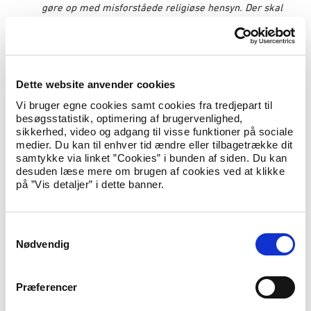
gøre op med misforståede religiøse hensyn. Der skal
være hjælp at hente omgående,
” siger Inger Støjberg.
På den baggrund vil regeringen samtidig sætte ind mod den
misforståede berøringsangst, hvor lærere, pædagoger,
Dette website anvender cookies
sundhedspersonale og den almindelige borger er
tilbageholdende med at gribe ind over for den undertrykkelse,
Vi bruger egne cookies samt cookies fra tredjepart til
der udspiller sig i parallelsamfundene.
besøgsstatistik, optimering af brugervenlighed,
sikkerhed, video og adgang til visse funktioner på sociale
medier. Du kan til enhver tid ændre eller tilbagetrække dit
”
Det er vigtigt, at både fagpersoner og andre personer
samtykke via linket ”Cookies” i bunden af siden. Du kan
omkring den unge ved, hvor de kan henvende sig, hvis
desuden læse mere om brugen af cookies ved at klikke
de oplever noget bekymrende. Hverken religion eller
på ”Vis detaljer” i dette banner.
kulturforskelle må være en undskyldning for at lade stå
til. Vi skal slå hårdt ned på social kontrol og
undertrykkelse,
” siger Inger Støjberg.
S
Nødvendig
a
Exitpakken indeholder følgende:
m
t
Udslusningsboliger: Boliger til unge, der som følge af alvorlige
Præferencer
y
æresrelaterede konflikter med familien har været på et sikkert