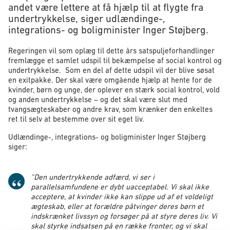
andet være lettere at få hjælp til at flygte fra
undertrykkelse, siger udlændinge-,
integrations- og boligminister Inger Støjberg.
Regeringen vil som oplæg til dette års satspuljeforhandlinger
fremlægge et samlet udspil til bekæmpelse af social kontrol og
undertrykkelse. Som en del af dette udspil vil der blive søsat
en exitpakke. Der skal være omgående hjælp at hente for de
kvinder, børn og unge, der oplever en stærk social kontrol, vold
og anden undertrykkelse – og det skal være slut med
tvangsægteskaber og andre krav, som krænker den enkeltes
ret til selv at bestemme over sit eget liv.
Udlændinge-, integrations- og boligminister Inger Støjberg
siger:
”
Den undertrykkende adfærd, vi ser i
parallelsamfundene er dybt uacceptabel. Vi skal ikke
acceptere, at kvinder ikke kan slippe ud af et voldeligt
ægteskab, eller at forældre påtvinger deres børn et
indskrænket livssyn og forsøger på at styre deres liv. Vi
skal styrke indsatsen på en række fronter, og vi skal