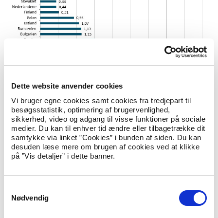
Dette website anvender cookies
Vi bruger egne cookies samt cookies fra tredjepart til
Størstedelen af EU-borgerne er i den
besøgsstatistik, optimering af brugervenlighed,
arbejdsdygtige alder
sikkerhed, video og adgang til visse funktioner på sociale
medier. Du kan til enhver tid ændre eller tilbagetrække dit
Hvis man ser på aldersfordelingen for EU-borgerne, er det
samtykke via linket ”Cookies” i bunden af siden. Du kan
tydeligt, at størstedelen er i den arbejdsdygtige alder. 67 pct. af
desuden læse mere om brugen af cookies ved at klikke
EU-borgerne fra medlemslandene efter 2004 er i alderen 25-
på ”Vis detaljer” i dette banner.
64 år, mens det gælder 69 pct. blandt EU-borgerne fra
medlemslandene før 2004. Det er 50 pct. blandt danske
statsborgere.
S
Som det kan ses på figur 3, er der flest 25-29-årige EU-
Nødvendig
a
borgere i Danmark. Opdeles EU-borgerne på før og efter
m
udvidelsen i 2004, så er andelen af 0-39-årige større for de nye