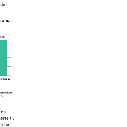
 det
ens
rte til
om har