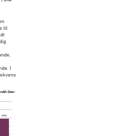
em
 til
dt
dig
ande.
de. I
rekvens