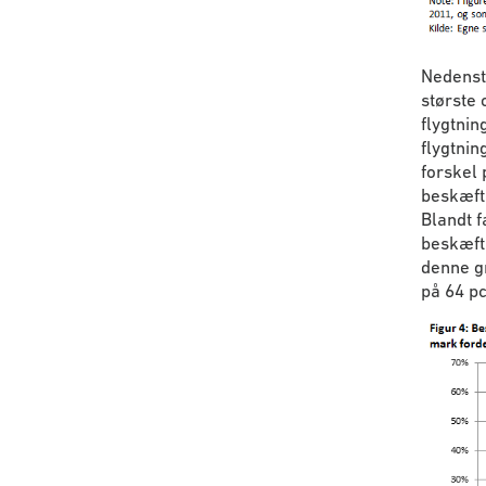
Nedenst
største 
flygtnin
flygtnin
forskel 
beskæfti
Blandt f
beskæfti
denne g
på 64 pc