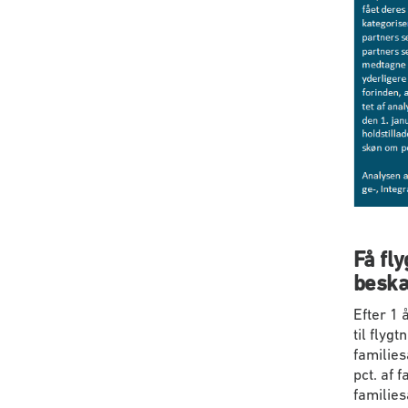
Få fly
beskæ
Efter 1 
til flyg
families
pct. af 
families