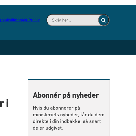
Skriv her... - Indsæt søgeord for at søge 
 statistik
Kontakt
Presse
Fold søgefelt ind
Abonnér på nyheder
 i
Hvis du abonnerer på
ministeriets nyheder, får du dem
direkte i din indbakke, så snart
de er udgivet.