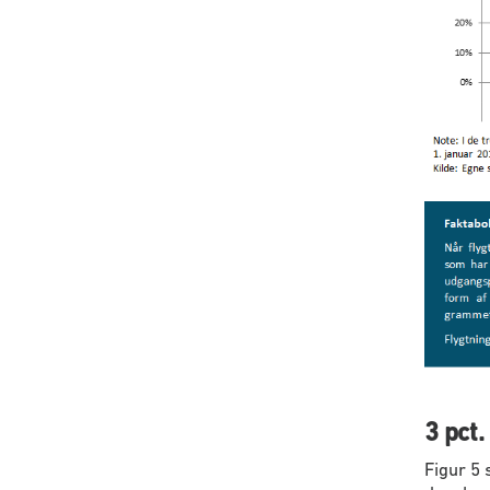
3 pct
Figur 5