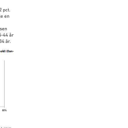
 pct.
ge en
nsen
5-44 år
34 år.