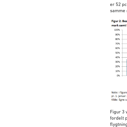
er 52 pc
samme gæ
Figur 3 
fordelt 
flygtnin