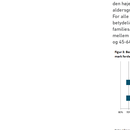
den høje
aldersgr
For alle
betydeli
families
mellem d
og 45-64