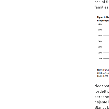
pct. af 
families
Nedenstå
fordelt
persone
højeste 
Blandt f