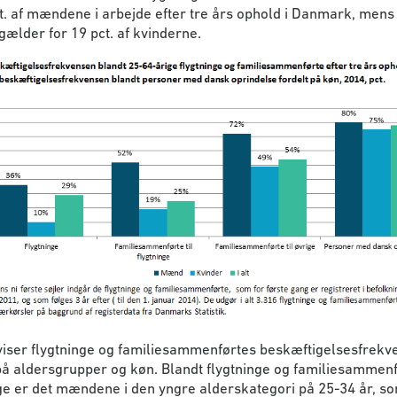
t. af mændene i arbejde efter tre års ophold i Danmark, mens
lder for 19 pct. af kvinderne.
viser flygtninge og familiesammenførtes beskæftigelsesfrekv
på aldersgrupper og køn. Blandt flygtninge og familiesammenfø
ge er det mændene i den yngre alderskategori på 25-34 år, s