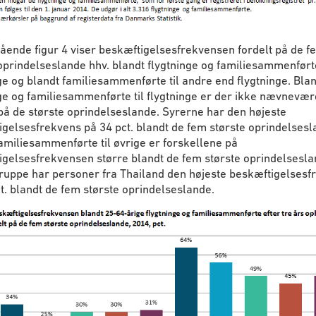
ående figur 4 viser beskæftigelsesfrekvensen fordelt på de f
oprindelseslande hhv. blandt flygtninge og familiesammenførte
ge og blandt familiesammenførte til andre end flygtninge. Blan
ge og familiesammenførte til flygtninge er der ikke nævnevær
på de største oprindelseslande. Syrerne har den højeste
gelsesfrekvens på 34 pct. blandt de fem største oprindelsesl
amiliesammenførte til øvrige er forskellene på
gelsesfrekvensen større blandt de fem største oprindelseslan
ruppe har personer fra Thailand den højeste beskæftigelsesf
t. blandt de fem største oprindelseslande.