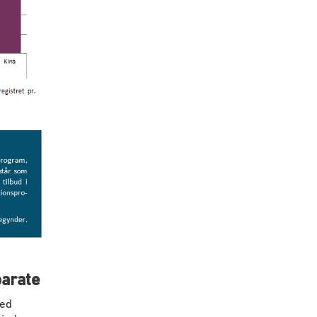
parate
med