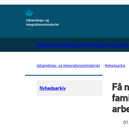
Gå til forsiden
Ministeren
Arbejdsområder
Statsborgerskab
Udlændinge- og Integrationsministeriet
Nyhedsarkiv
Få 
Nyhedsarkiv
fami
arb
01