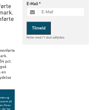
E-Mail
*
førte
nmark.
førte
Tilmeld
Felter med (*) skal udfyldes
mmenførte
mark.
54 pct.
også
n en
ydelse