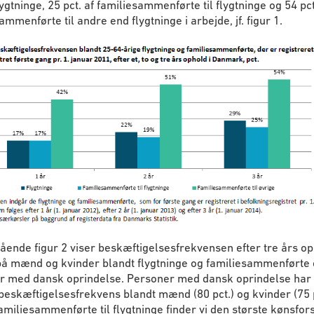
flygtninge, 25 pct. af familiesammenførte til flygtninge og 54 pct
ammenførte til andre end flygtninge i arbejde, jf. figur 1.
ende figur 2 viser beskæftigelsesfrekvensen efter tre års o
 på mænd og kvinder blandt flygtninge og familiesammenførte
r med dansk oprindelse. Personer med dansk oprindelse har
beskæftigelsesfrekvens blandt mænd (80 pct.) og kvinder (75 p
amiliesammenførte til flygtninge finder vi den største kønsfor