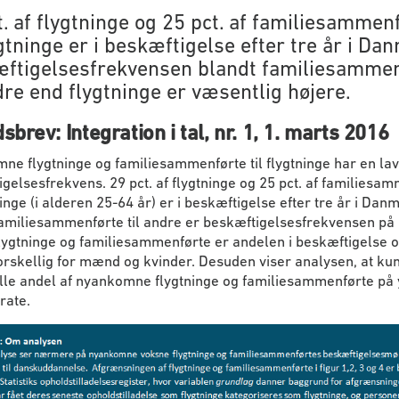
t. af flygtninge og 25 pct. af familiesammen
ygtninge er i beskæftigelse efter tre år i Da
ftigelsesfrekvensen blandt familiesammen
ndre end flygtninge er væsentlig højere.
brev: Integration i tal, nr. 1, 1. marts 2016
e flygtninge og familiesammenførte til flygtninge har en lav
gelsesfrekvens. 29 pct. af flygtninge og 25 pct. af familiesa
tninge (i alderen 25-64 år) er i beskæftigelse efter tre år i Dan
amiliesammenførte til andre er beskæftigelsesfrekvensen på 
lygtninge og familiesammenførte er andelen i beskæftigelse 
rskellig for mænd og kvinder. Desuden viser analysen, at ku
ille andel af nyankomne flygtninge og familiesammenførte på 
rate.