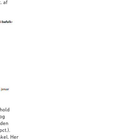
. af
phold
 og
 den
ct.).
skel. Her