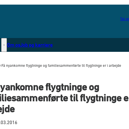
Tal og
Om os
Job og karriere
Statsborgerskab - Flere links
Få nyankomne flygtninge og familiesammenførte til flygtninge er i arbejde
nyankomne flygtninge og
liesammenførte til flygtninge er
ejde
.03.2016