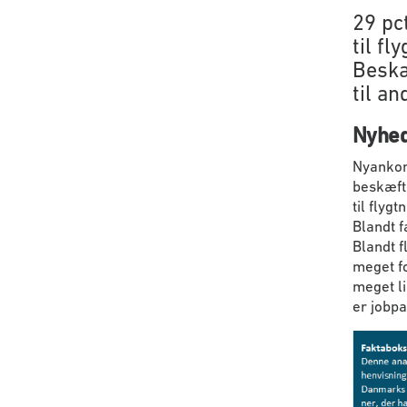
29 pc
til fl
Beskæ
til a
Nyheds
Nyankomn
beskæfti
til flyg
Blandt f
Blandt f
meget fo
meget l
er jobpa