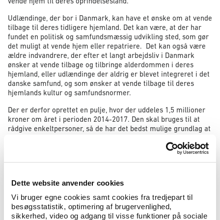
vende hjem til deres oprindelsesland.
Udlændinge, der bor i Danmark, kan have et ønske om at vende
tilbage til deres tidligere hjemland. Det kan være, at der har
fundet en politisk og samfundsmæssig udvikling sted, som gør
det muligt at vende hjem eller repatriere. Det kan også være
ældre indvandrere, der efter et langt arbejdsliv i Danmark
ønsker at vende tilbage og tilbringe alderdommen i deres
hjemland, eller udlændinge der aldrig er blevet integreret i det
danske samfund, og som ønsker at vende tilbage til deres
hjemlands kultur og samfundsnormer.
Der er derfor oprettet en pulje, hvor der uddeles 1,5 millioner
kroner om året i perioden 2014-2017. Den skal bruges til at
rådgive enkeltpersoner, så de har det bedst mulige grundlag at
træffe en eventuel beslutning om repatriering. Der skal
oprettes konkrete projekter, som blandt andet understøtter en
informationsindsats målrettet grupper af udlændinge, der er
dårligt integreret i det danske samfund, samt udlændinge fra
lande som hidtil kun har haft en begrænset brug af
Dette website anvender cookies
repatrieringsordningen.
Vi bruger egne cookies samt cookies fra tredjepart til
Desuden er der fokus på at tilbyde støttende aktiviteter til
besøgsstatistik, optimering af brugervenlighed,
udlændinge, der overvejer repatriering, også efter at
sikkerhed, video og adgang til visse funktioner på sociale