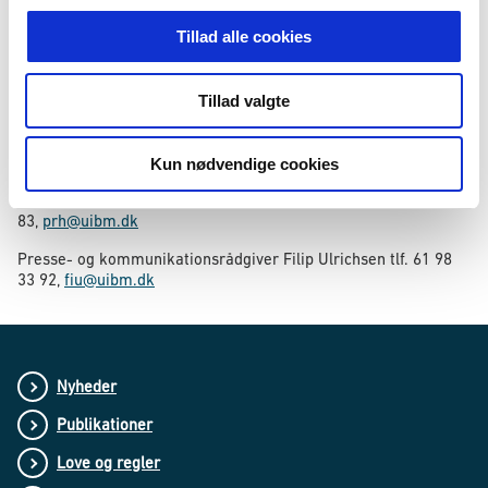
Midlerne skal anvendes i perioden 1. september 2016 til 31.
Tillad alle cookies
august 2018.
Tillad valgte
Yderligere oplysninger
Presse- og kommunikationschef Mia Tang, tlf. 61 98 35
10,
mta@uibm.dk
Kun nødvendige cookies
Presse- og kommunikationsrådgiver Pernille Rølle, tlf. 61 98 32
83,
prh@uibm.dk
Presse- og kommunikationsrådgiver Filip Ulrichsen tlf. 61 98
33 92,
fiu@uibm.dk
Nyheder
Publikationer
Love og regler