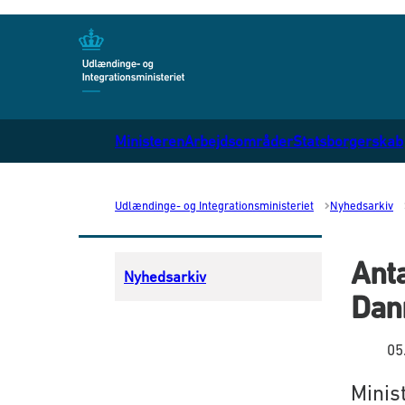
Gå til forsiden
Ministeren
Arbejdsområder
Statsborgerskab
Udlændinge- og Integrationsministeriet
Nyhedsarkiv
Anta
Nyhedsarkiv
Dan
05
Minist