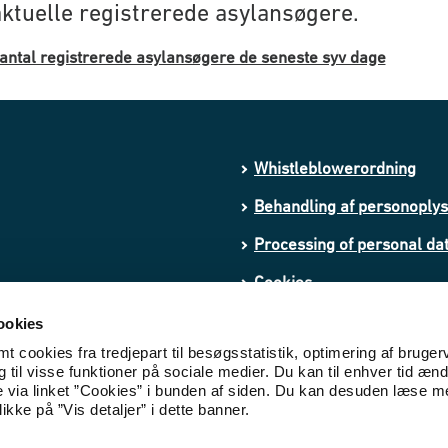
ktuelle registrerede asylansøgere.
antal registrerede asylansøgere de seneste syv dage
Whistleblowerordning
Behandling af personoply
Processing of personal da
Cookies
Tilgængelighedserklæring
ookies
 cookies fra tredjepart til besøgsstatistik, optimering af bruger
til visse funktioner på sociale medier. Du kan til enhver tid ænd
e via linket ”Cookies” i bunden af siden. Du kan desuden læse 
ikke på ”Vis detaljer” i dette banner.