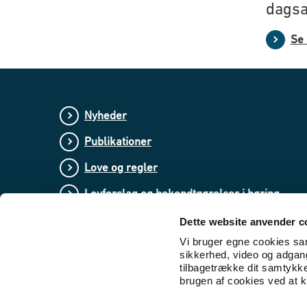
dagsa
Se 
Nyheder
Publikationer
Love og regler
Lovforslag og bekendtgørelser i høring
Dette website anvender c
Vi bruger egne cookies samt
sikkerhed, video og adgang 
tilbagetrække dit samtykk
brugen af cookies ved at kl