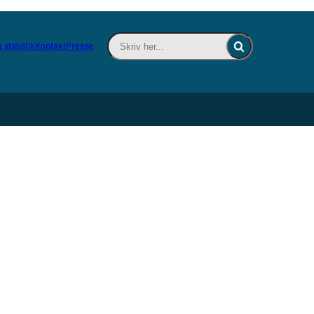
Skriv her... - Indsæt søgeord for at søge 
 statistik
Kontakt
Presse
Fold søgefelt ind