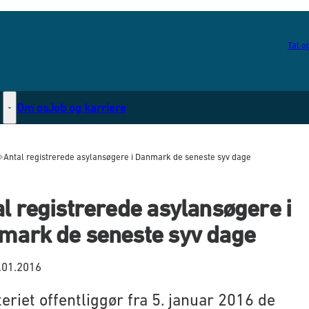
Tal og
Om os
Job og karriere
Statsborgerskab - Flere links
Antal registrerede asylansøgere i Danmark de seneste syv dage
l registrerede asylansøgere i
mark de seneste syv dage
.01.2016
eriet offentliggør fra 5. januar 2016 de