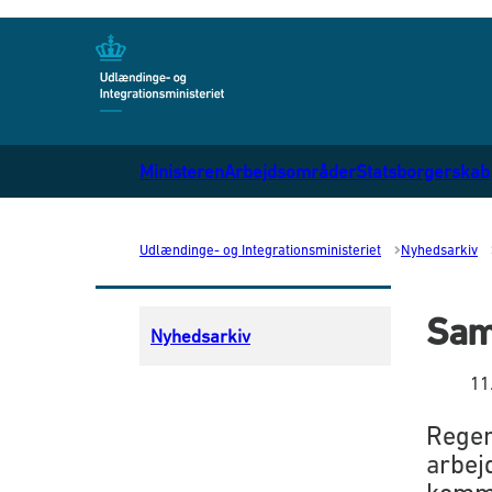
Gå til forsiden
Ministeren
Arbejdsområder
Statsborgerskab
Udlændinge- og Integrationsministeriet
Nyhedsarkiv
Sam
Nyhedsarkiv
11
Reger
arbej