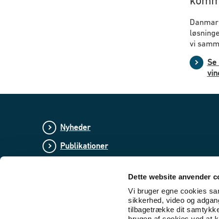
komm
Danmark
løsninger
vi samm
Se 
vin
Nyheder
Publikationer
Love og regler
Dette website anvender c
Lovforslag og bekendtgørelser i høring
Vi bruger egne cookies samt
sikkerhed, video og adgang 
tilbagetrække dit samtykk
brugen af cookies ved at kl