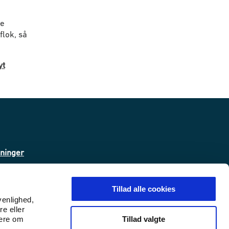
re
flok, så
yt
sninger
ta
Tillad alle cookies
venlighed,
re eller
 (WAS)
Tillad valgte
mere om