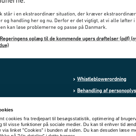
unerne.
 står i en ekstraordinær situation, der kræver ekstraordinæ
 og handling her og nu. Derfor er det vigtigt, at vi alle løfter i 
en kan løse problemerne og passe på Danmark.
Regeringens oplæg til de kommende ugers drøftelser (pdf) (n
due)
Whistleblowerordning
Behandling af personoply
Processing of personal da
ookies
Cookies
 cookies fra tredjepart til besøgsstatistik, optimering af bruger
til visse funktioner på sociale medier. Du kan til enhver tid ænd
Tilgængelighedserklæring
e via linket ”Cookies” i bunden af siden. Du kan desuden læse 
ikke på ”Vis detaljer” i dette banner.