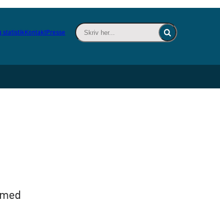
Skriv her... - Indsæt søgeord for at søge 
 statistik
Kontakt
Presse
Fold søgefelt ind
 med