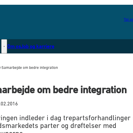
Tal og
Om os
Job og karriere
Statsborgerskab - Flere links
Samarbejde om bedre integration
arbejde om bedre integration
.02.2016
ingen indleder i dag trepartsforhandlinger
dsmarkedets parter og drøftelser med