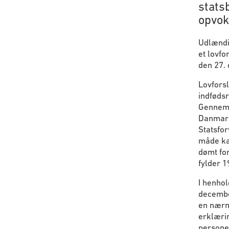
stats
opvok
Udlændin
et lovfo
den 27. 
Lovforsl
indfødsr
Gennem 
Danmark,
Statsfor
måde ka
dømt for
fylder 1
I henhol
decembe
en nærm
erklæri
persone