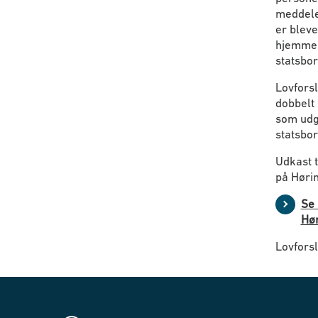
meddelel
er blev
hjemmel
statsbor
Lovforsl
dobbelt
som udg
statsbo
Udkast t
på Høri
Se 
Hør
Lovforsl