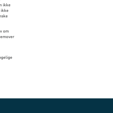
m ikke
 ikke
anske
ov om
fremover
ngelige