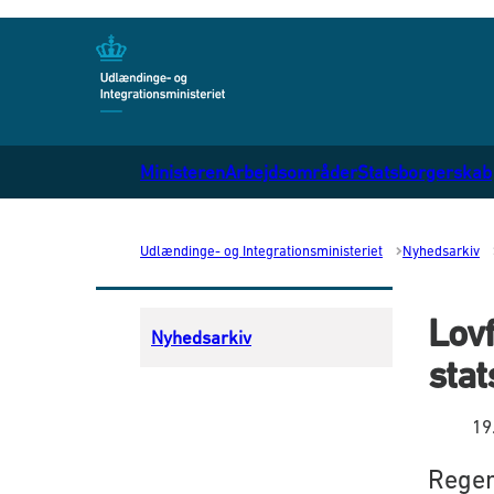
Gå til forsiden
Ministeren
Arbejdsområder
Statsborgerskab
Udlændinge- og Integrationsministeriet
Nyhedsarkiv
Lovf
Nyhedsarkiv
stat
19
Reger