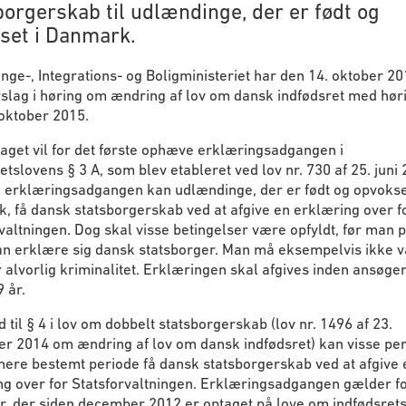
borgerskab til udlændinge, der er født og
set i Danmark.
ge-, Integrations- og Boligministeriet har den 14. oktober 20
rslag i høring om ændring af lov om dansk indfødsret med høri
oktober 2015.
aget vil for det første ophæve erklæringsadgangen i
etslovens § 3 A, som blev etableret ved lov nr. 730 af 25. juni 
erklæringsadgangen kan udlændinge, der er født og opvokset
 få dansk statsborgerskab ved at afgive en erklæring over f
valtningen. Dog skal visse betingelser være opfyldt, før man 
n erklære sig dansk statsborger. Man må eksempelvis ikke 
 alvorlig kriminalitet. Erklæringen skal afgives inden ansøge
9 år.
d til § 4 i lov om dobbelt statsborgerskab (lov nr. 1496 af 23.
r 2014 om ændring af lov om dansk indfødsret) kan visse per
ere bestemt periode få dansk statsborgerskab ved at afgive 
ng over for Statsforvaltningen. Erklæringsadgangen gælder f
r, der siden december 2012 er optaget på love om indfødsret