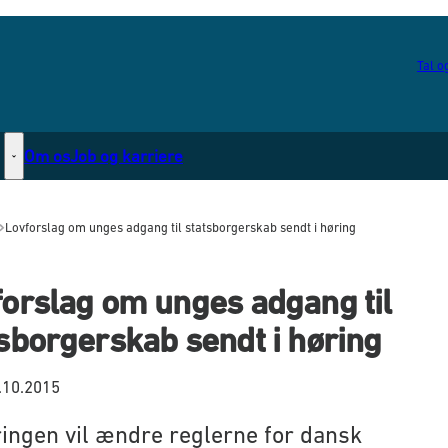
Tal og
Om os
Job og karriere
Statsborgerskab - Flere links
Lovforslag om unges adgang til statsborgerskab sendt i høring
orslag om unges adgang til
sborgerskab sendt i høring
.10.2015
ingen vil ændre reglerne for dansk