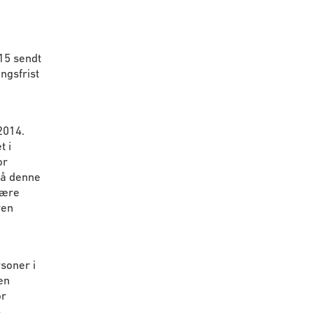
15 sendt
ngsfrist
2014.
 i
or
på denne
være
ren
soner i
en
or
s