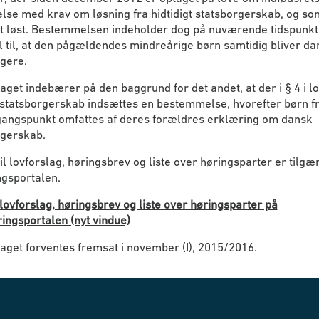
se med krav om løsning fra hidtidigt statsborgerskab, og so
et løst. Bestemmelsen indeholder dog på nuværende tidspunkt
 til, at den pågældendes mindreårige børn samtidig bliver d
gere.
aget indebærer på den baggrund for det andet, at der i § 4 i l
 statsborgerskab indsættes en bestemmelse, hvorefter børn 
angspunkt omfattes af deres forældres erklæring om dansk
rgerskab.
il lovforslag, høringsbrev og liste over høringsparter er tilgæ
ngsportalen.
lovforslag, høringsbrev og liste over høringsparter på
ingsportalen (nyt vindue)
aget forventes fremsat i november (I), 2015/2016.