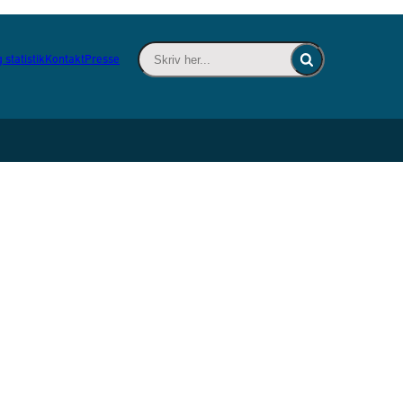
Skriv her... - Indsæt søgeord for at søge 
 statistik
Kontakt
Presse
Fold søgefelt ind