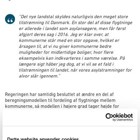
”
Det nye landstal skyldes naturligvis den meget store
tilstrømning til Danmark. En stor del af disse flygtninge
er allerede i landet som asylansøgere, men får først
afgjort deres sag i 2016. Jeg er klar over, at
kommunerne står med en stor opgave, hvilket er
årsagen til, at vi nu giver kommunerne bedre
muligheder for midlertidige boliger, hvor flere
eksempelvis kan indkvarteres i samme værelse. På
længere sigt håber jeg dog, at vi vil se et fald i
tilstrømningen til landet, når vores asylstramninger for
alvor slår igennem.
”
Regeringen har samtidig besluttet at ændre en del af
beregningsmodellen til fordeling af flygtninge mellem
kommunerne, så modellen i højere grad tager højde for
kommunernes integrationsopgaver. Det sker ved en ændring af
Udlændinge-, Integrations- og Boligministeriets
bekendtgørelse om boligplacering.
I den nye beregningsmodel tæller fx udenlandske
Dette website anvender cookies