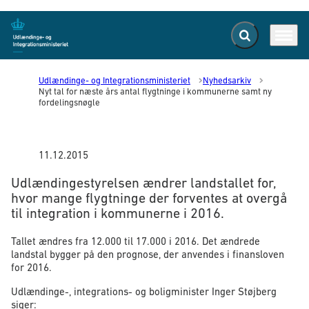
Fold søgefelt ud
Menu
Gå til forsiden
Udlændinge- og Integrationsministeriet
Nyhedsarkiv
Nyt tal for næste års antal flygtninge i kommunerne samt ny
fordelingsnøgle
11.12.2015
Udlændingestyrelsen ændrer landstallet for,
hvor mange flygtninge der forventes at overgå
til integration i kommunerne i 2016.
Tallet ændres fra 12.000 til 17.000 i 2016. Det ændrede
landstal bygger på den prognose, der anvendes i finansloven
for 2016.
Udlændinge-, integrations- og boligminister Inger Støjberg
siger: