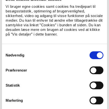
arbejdstagere, studerende, forskere, landbrugspraktikanter og
au pairs ikke længere med. Det samme er tilfældet for
Vi bruger egne cookies samt cookies fra tredjepart til
familiesammenførte til andre end flygtninge, bl.a. danske
besøgsstatistik, optimering af brugervenlighed,
statsborgere. Det skyldes, at kommunerne typisk ikke har
sikkerhed, video og adgang til visse funktioner på sociale
integrationsopgaver for disse grupper, ud over eventuelt
medier. Du kan til enhver tid ændre eller tilbagetrække dit
danskuddannelse.
samtykke via linket ”Cookies” i bunden af siden. Du kan
desuden læse mere om brugen af cookies ved at klikke
Inger Støjberg siger:
på ”Vis detaljer” i dette banner.
”
Det giver god mening at ændre beregningsmodellen, så blandt
andet au pairs, forskere, landbrugspraktikanter, arbejdstagere
og studerende fra udlandet ikke længere tæller med.
S
Fordelingsnøglen for, hvor mange flygtninge en kommune bør
Nødvendig
a
modtage, skal afspejle den reelle integrationsopgave, og derfor
m
fjerner vi nu disse grupper fra regnestykket.
”
t
Præferencer
Den nye beregningsmodel vil blive brugt ved fordelingen af
y
flygtninge mellem kommunerne i 2016 – med mindre
k
kommunerne lokalt indgår frivillige aftaler om en anden
k
Statistik
fordeling.
e
v
Fakta
Marketing
a
Det oprindelige landstal på 12.000 blev udmeldt af
l