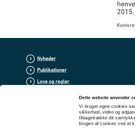
henve
2015.
Kontore
Nyheder
Publikationer
Love og regler
Lovforslag og bekendtgørelser i høring
Dette website anvender c
Vi bruger egne cookies samt
sikkerhed, video og adgang 
tilbagetrække dit samtykk
brugen af cookies ved at kl