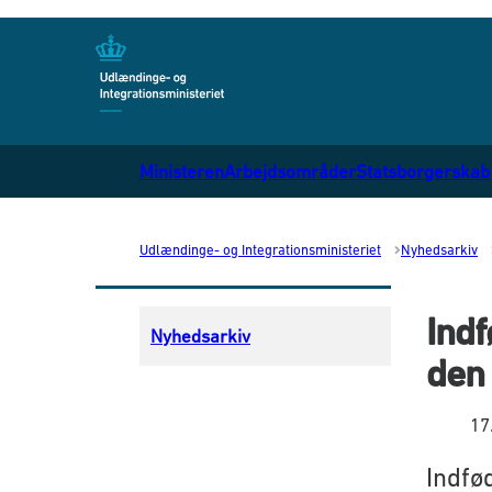
Gå til forsiden
Ministeren
Arbejdsområder
Statsborgerskab
Udlændinge- og Integrationsministeriet
Nyhedsarkiv
Indf
Nyhedsarkiv
den
17
Indfø