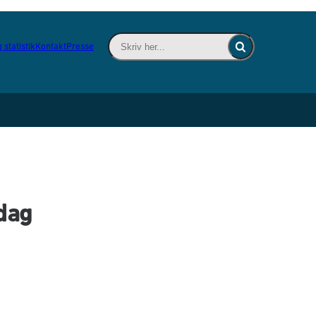
Skriv her... - Indsæt søgeord for at søge 
 statistik
Kontakt
Presse
Fold søgefelt ind
ndag