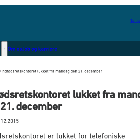
Tal og
Om os
Job og karriere
Statsborgerskab - Flere links
Indfødsretskontoret lukket fra mandag den 21. december
ødsretskontoret lukket fra ma
 21. december
.12.2015
dsretskontoret er lukket for telefoniske