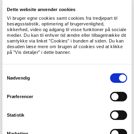
Lead Full Stack Udvikler til digitalisering af
Dette website anvender cookies
samfundskritiske løsninger
Vi bruger egne cookies samt cookies fra tredjepart til
Oprettet
7. juli 2026
besøgsstatistik, optimering af brugervenlighed,
sikkerhed, video og adgang til visse funktioner på sociale
Udlændingestyrelsen/København
medier. Du kan til enhver tid ændre eller tilbagetrække dit
samtykke via linket ”Cookies” i bunden af siden. Du kan
desuden læse mere om brugen af cookies ved at klikke
Teknisk koordinator søges til
på ”Vis detaljer” i dette banner.
udviklingsplatform hos Koncern It i
Udlændingestyrelsen
Oprettet
3. juli 2026
S
Udlændingestyrelsen/København
Nødvendig
a
m
t
Udlændingestyrelsen søger udviklingschef
Præferencer
y
til Koncern IT
k
Oprettet
3. juli 2026
k
Statistik
Udlændingestyrelsen/København
e
v
Marketing