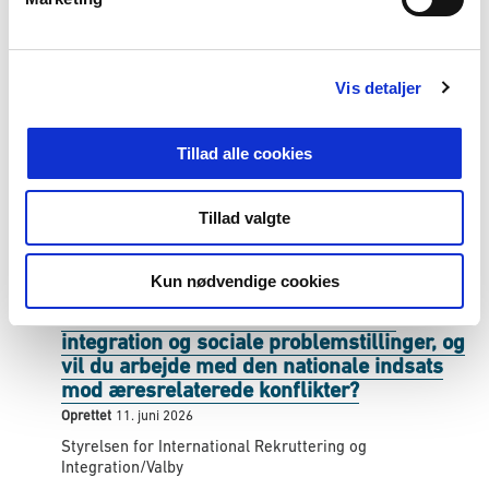
Vil du arbejde med it-økonomi og
a
porteføljestyring i Udlændingestyrelsen?
l
Oprettet
25. juni 2026
g
Udlændingestyrelsen/Næstved
Vis detaljer
Tillad alle cookies
Tillad valgte
Styrelsen for International Rekruttering og
Integration
Kun nødvendige cookies
Er du studerende med interesse for
integration og sociale problemstillinger, og
vil du arbejde med den nationale indsats
mod æresrelaterede konflikter?
Oprettet
11. juni 2026
Styrelsen for International Rekruttering og
Integration/Valby