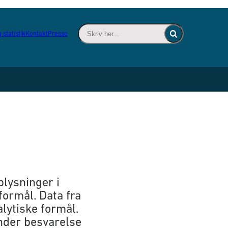
Skriv her... - Indsæt søgeord for at søge 
 statistik
Kontakt
Presse
Fold søgefelt ind
lysninger i
formål. Data fra
lytiske formål.
under besvarelse