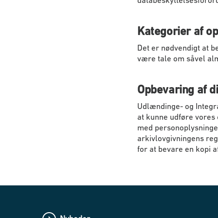
databeskyttelsesforordnin
Kategorier af o
Det er nødvendigt at b
være tale om såvel al
Opbevaring af d
Udlændinge- og Integra
at kunne udføre vores o
med personoplysninger 
arkivlovgivningens regl
for at bevare en kopi a