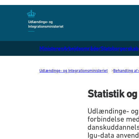
Gå til forsiden
Ministeren
Arbejdsområder
Statsborgerskab
Udlændinge- og Integrationsministeriet
Behandling af 
Statistik o
Udlændinge- og 
forbindelse med 
danskuddannelse
Igu-data anvende