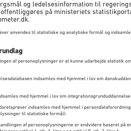
ørgsmål og ledelsesinformation til regerings
 offentliggøres på ministeriets statistikport
ometer.dk.
ver anvendes til statistiske og analytiske formål og indsamle
rundlag
gen af personoplysninger er at kunne udarbejde statistik om
lsesdatabasen indsamles med hjemmel i lov om danskuddann
ndsamles med hjemmel i lov om integrationsgrunduddannelse (
dsretsprøver indsamles med hjemmel i persondataforordningens
plysninger til statistiske formål).
andlingen af personoplysningerne er endvidere baseret på en re