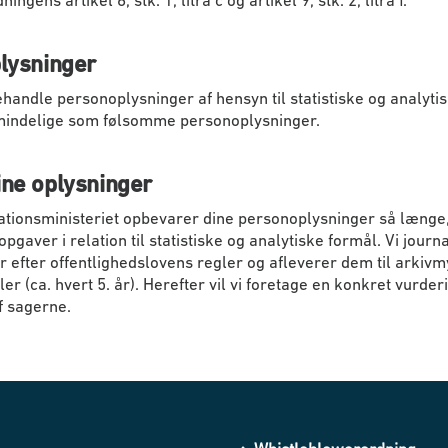
gens artikel 6, stk. 1, litra c og artikel 9, stk. 2, litra f.
plysninger
ehandle personoplysninger af hensyn til statistiske og analyti
mindelige som følsomme personoplysninger.
ine oplysninger
tionsministeriet opbevarer dine personoplysninger så længe,
pgaver i relation til statistiske og analytiske formål. Vi jou
efter offentlighedslovens regler og afleverer dem til arkiv
er (ca. hvert 5. år). Herefter vil vi foretage en konkret vurder
f sagerne.