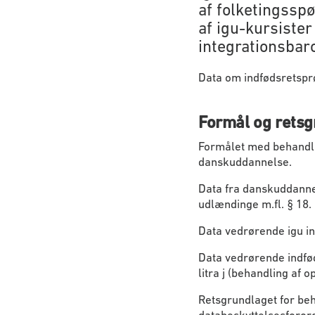
af folketingssp
af igu-kursister
integrationsbar
Data om indfødsretsprø
Formål og retsg
Formålet med behandlin
danskuddannelse.
Data fra danskuddanne
udlændinge m.fl. § 18.
Data vedrørende igu i
Data vedrørende indfø
litra j (behandling af o
Retsgrundlaget for beh