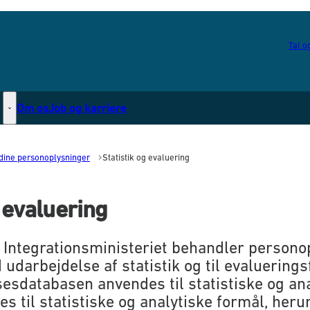
Tal og
Om os
Job og karriere
Statsborgerskab - Flere links
dine personoplysninger
Statistik og evaluering
g evaluering
Integrationsministeriet behandler personop
udarbejdelse af statistik og til evaluerings
sdatabasen anvendes til statistiske og ana
s til statistiske og analytiske formål, her