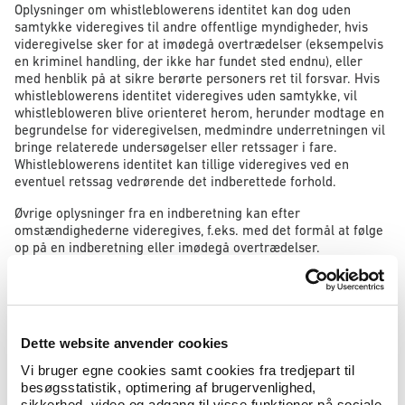
Oplysninger om whistleblowerens identitet kan dog uden
samtykke videregives til andre offentlige myndigheder, hvis
videregivelse sker for at imødegå overtrædelser (eksempelvis
en kriminel handling, der ikke har fundet sted endnu), eller
med henblik på at sikre berørte personers ret til forsvar. Hvis
whistleblowerens identitet videregives uden samtykke, vil
whistlebloweren blive orienteret herom, herunder modtage en
begrundelse for videregivelsen, medmindre underretningen vil
bringe relaterede undersøgelser eller retssager i fare.
Whistleblowerens identitet kan tillige videregives ved en
eventuel retssag vedrørende det indberettede forhold.
Øvrige oplysninger fra en indberetning kan efter
omstændighederne videregives, f.eks. med det formål at følge
op på en indberetning eller imødegå overtrædelser.
Whistlebloweren skal underrettes forud for videregivelse af
oplysninger om whistleblowerens identitet, medmindre det vil
bringe en relateret undersøgelse eller retssag i fare, f.eks. hvis
underretningen vil medføre risiko for, at beviser vil blive skjult
Dette website anvender cookies
eller ødelagt, risiko for påvirkning af vidner, eller hvis der er
mistanke om, at whistlebloweren bevidst har indberettet falsk
Vi bruger egne cookies samt cookies fra tredjepart til
indberetning. Det er ikke et krav efter whistleblowerloven, at
besøgsstatistik, optimering af brugervenlighed,
whistlebloweren underrettes om videregivelse af øvrige
sikkerhed, video og adgang til visse funktioner på sociale