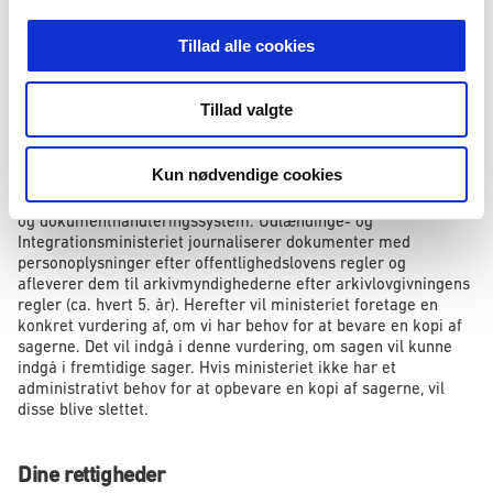
eller ved grov uagtsomhed overtræder den særlige
tavshedspligt i whistleblowerlovens § 25, kan straffes med
Tillad alle cookies
bøde, medmindre højere straf er forskyldt efter anden
lovgivningen i medfør af whistleblowerlovens § 30 stk. 1, nr. 1.
Tillad valgte
Opbevaring af dine oplysninger
Kun nødvendige cookies
Sager, der indberettes efter whistleblowerordningen,
registreres med et journalnummer i vores elektroniske sags-
og dokumenthåndteringssystem. Udlændinge- og
Integrationsministeriet journaliserer dokumenter med
personoplysninger efter offentlighedslovens regler og
afleverer dem til arkivmyndighederne efter arkivlovgivningens
regler (ca. hvert 5. år). Herefter vil ministeriet foretage en
konkret vurdering af, om vi har behov for at bevare en kopi af
sagerne. Det vil indgå i denne vurdering, om sagen vil kunne
indgå i fremtidige sager. Hvis ministeriet ikke har et
administrativt behov for at opbevare en kopi af sagerne, vil
disse blive slettet.
Dine rettigheder