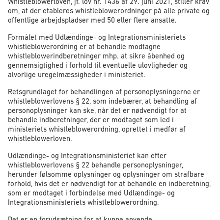
Whistleblowerloven, jf. lov nr. 1436 af 29. juni 2021, stiller krav
om, at der etableres whistleblowerordninger på alle private og
offentlige arbejdspladser med 50 eller flere ansatte.
Formålet med Udlændinge- og Integrationsministeriets
whistleblowerordning er at behandle modtagne
whistleblowerindberetninger mhp. at sikre åbenhed og
gennemsigtighed i forhold til eventuelle ulovligheder og
alvorlige uregelmæssigheder i ministeriet.
Retsgrundlaget for behandlingen af personoplysningerne er
whistleblowerlovens § 22, som indebærer, at behandling af
personoplysninger kan ske, når det er nødvendigt for at
behandle indberetninger, der er modtaget som led i
ministeriets whistleblowerordning, oprettet i medfør af
whistleblowerloven.
Udlændinge- og Integrationsministeriet kan efter
whistleblowerlovens § 22 behandle personoplysninger,
herunder følsomme oplysninger og oplysninger om strafbare
forhold, hvis det er nødvendigt for at behandle en indberetning,
som er modtaget i forbindelse med Udlændinge- og
Integrationsministeriets whistleblowerordning.
Det er en forudsætning for at kunne anvende