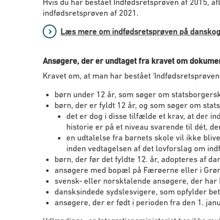
Hvis du har bestået Indfødsretsprøven af 2015, afl
indfødsretsprøven af 2021.
Læs mere om indfødsretsprøven på danskog
Ansøgere, der er undtaget fra kravet om dokumen
Kravet om, at man har bestået 'Indfødsretsprøven 
børn under 12 år, som søger om statsborgers
børn, der er fyldt 12 år, og som søger om sta
det er dog i disse tilfælde et krav, at der
historie er på et niveau svarende til dét, 
en udtalelse fra barnets skole vil ikke bli
inden vedtagelsen af det lovforslag om in
børn, der før det fyldte 12. år, adopteres af 
ansøgere med bopæl på Færøerne eller i Grø
svensk- eller norsktalende ansøgere, der har
dansksindede sydslesvigere, som opfylder beti
ansøgere, der er født i perioden fra den 1. ja