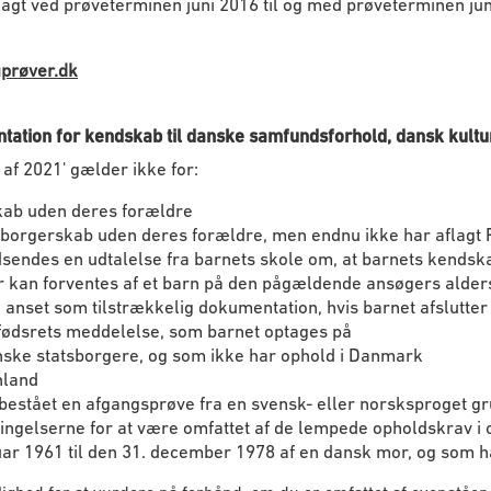
agt ved prøveterminen juni 2016 til og med prøveterminen juni 
prøver.dk
tation for kendskab til danske samfundsforhold, dansk kultur
af 2021' gælder ikke for:
kab uden deres forældre
tsborgerskab uden deres forældre, men endnu ikke har aflagt F
 indsendes en udtalelse fra barnets skole om, at barnets kends
der kan forventes af et barn på den pågældende ansøgers alders
ve anset som tilstrækkelig dokumentation, hvis barnet afslutte
dfødsrets meddelelse, som barnet optages på
danske statsborgere, og som ikke har ophold i Danmark
nland
 bestået en afgangsprøve fra en svensk- eller norsksproget g
ngelserne for at være omfattet af de lempede opholdskrav i c
nuar 1961 til den 31. december 1978 af en dansk mor, og som h