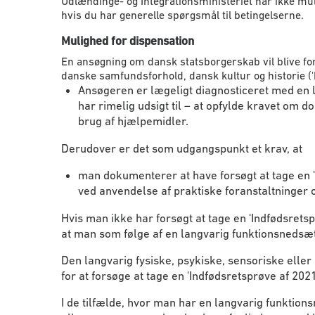
Udlændinge- og Integrationsministeriet har ikke mul
hvis du har generelle spørgsmål til betingelserne.
Mulighed for dispensation
En ansøgning om dansk statsborgerskab vil blive for
danske samfundsforhold, dansk kultur og historie ('
Ansøgeren er lægeligt diagnosticeret med en lan
har rimelig udsigt til – at opfylde kravet om
brug af hjælpemidler.
Derudover er det som udgangspunkt et krav, at
man dokumenterer at have forsøgt at tage en '
ved anvendelse af praktiske foranstaltninger o
Hvis man ikke har forsøgt at tage en 'Indfødsrets
at man som følge af en langvarig funktionsnedsæt
Den langvarig fysiske, psykiske, sensoriske el
for at forsøge at tage en 'Indfødsretsprøve af 2
I de tilfælde, hvor man har en langvarig funktion