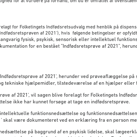
ighed for at vurdere på forhånd, om du er omfattet af ovenståen
elagt for Folketingets Indfødsretsudvalg med henblik på dispens
Indfødsretsprøven af 2021'), hvis følgende betingelser er opfyldt
gvarig fysisk, psykisk, sensorisk eller intellektuel funktionsn
 dokumentation for en bestået ”Indfødsretsprøve af 2021”, heru
Indfødsretsprøve af 2021', herunder ved prøveaflæggelse på sæ
g tekniske hjælpemidler, tilstedeværelse af en hjælper eller 
prøve af 2021', vil sagen blive forelagt for Folketingets Indf
telse ikke har kunnet forsøge at tage en indfødsretsprøve.
ler intellektuelle funktionsnedsættelse og funktionsnedsæt
021' skal være dokumenteret ved en erklæring fra en person m
snedsættelse på baggrund af en psykisk lidelse, skal lægeerkl