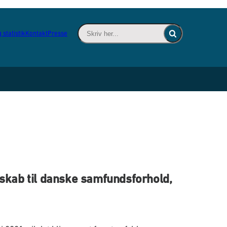
Skriv her... - Indsæt søgeord for at søge 
 statistik
Kontakt
Presse
Fold søgefelt ind
dskab til danske samfundsforhold,