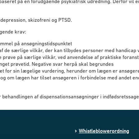
eret på en forudgående psykiatrisk udredning. Derfor vil en 
depression, skizofreni og PTSD.
lgende krav:
mmel på ansøgningstidspunktet
 af de særlige vilkår, der kan tilbydes personer med handica
 prøve på særlige vilkår, ved anvendelse af praktiske forans
nget prøvetid. Negative svar herpå skal begrundes
t for sin lægelige vurdering, herunder om lægen er ansøge
 og om lægen har tilset ansøgeren i forbindelse med andet en
r behandlingen af dispensationsansøgninger i indfødsretssage
Whistleblowerordning