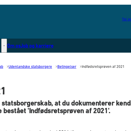
Tal og
Om os
Job og karriere
Statsborgerskab - Flere links
ab
Udenlandske statsborgere
Betingelser
Indfødsretsprøven af 2021
21
sk statsborgerskab, at du dokumenterer ken
e bestået 'Indfødsretsprøven af 2021'.