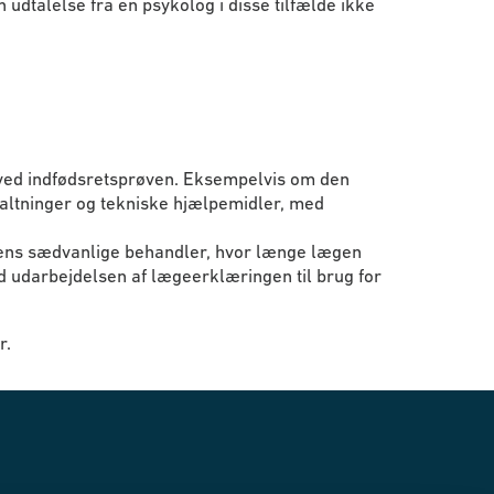
udtalelse fra en psykolog i disse tilfælde ikke
p ved indfødsretsprøven. Eksempelvis om den
taltninger og tekniske hjælpemidler, med
rens sædvanlige behandler, hvor længe lægen
d udarbejdelsen af lægeerklæringen til brug for
r.