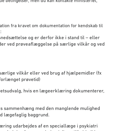
de betingelser, men du kan kontakte ministeriet,
ation fra kravet om dokumentation for kendskab til
:
edsættelse og er derfor ikke i stand til – eller
nder ved prøveaflæggelse på særlige vilkår og ved
rlige vilkår eller ved brug af hjælpemidler (fx
forlænget prøvetid)
ødsretsudvalg, hvis en lægeerklæring dokumenterer,
telsens sammenhæng med den manglende mulighed
ed lægefaglig baggrund.
æring udarbejdes af en speciallæge i psykiatri