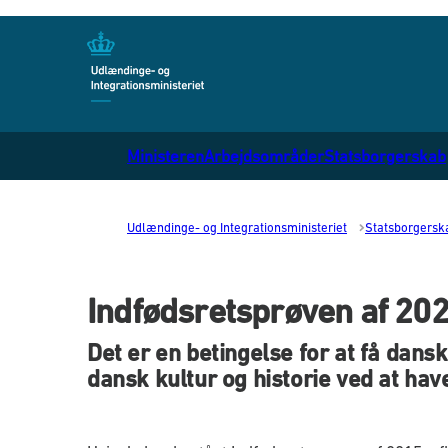
Gå til forsiden
Ministeren
Arbejdsområder
Statsborgerskab
Udlændinge- og Integrationsministeriet
Statsborgersk
Indfødsretsprøven af 20
Det er en betingelse for at få dan
dansk kultur og historie ved at hav