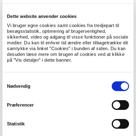
Opholds- og selvforsørgelseserklæringen skal underskrives af
nyankomne udlændinge, som tilbydes et program efter
Dette website anvender cookies
integrationsloven. Det er endvidere som udgangspunkt en
betingelse for at få tidsubegrænset (permanent)
Vi bruger egne cookies samt cookies fra tredjepart til
opholdstilladelse i Danmark, at en udlænding har underskrevet
besøgsstatistik, optimering af brugervenlighed,
erklæringen. Det er også som udgangspunkt en betingelse, at
sikkerhed, video og adgang til visse funktioner på sociale
en udlænding har underskrevet erklæringen, hvis udlændingen
medier. Du kan til enhver tid ændre eller tilbagetrække dit
har tidsubegrænset opholdstilladelse og ønsker at blive
samtykke via linket ”Cookies” i bunden af siden. Du kan
familiesammenført med sin ægtefælle eller samlever.
desuden læse mere om brugen af cookies ved at klikke
på ”Vis detaljer” i dette banner.
Opholds- og selvforsørgelseserklæringen er opdelt i to dele.
Første del vedrører alle de udlændinge, som i forskellige
situationer skal underskrive erklæringen. Dvs. både
nyankomne udlændinge og udlændinge, der skal underskrive
S
erklæringen som betingelse for at opnå tidsubegrænset
Nødvendig
a
opholdstilladelse og ægtefællesammenføring. Anden del
m
vedrører de særlige forhold, som særligt gør sig gældende for
t
nyankomne udlændinge.
Præferencer
y
k
Hent opholds- og selvforsørgelseserklæringen
k
Statistik
Erklæringen er tilgængelig som pdf på en række forskellige
e
sprog: