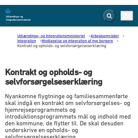
Fold søgefelt ud
Menu
Gå til forsiden
Udlændinge- og Integrationsministeriet
Arbejdsområder
Integration
Modtagelse og integration af nye borgere
Kontrakt og opholds- og selvforsørgelseserklæring
Kontrakt og opholds- og
selvforsørgelseserklæring
Nyankomne flygtninge og familiesammenførte
skal indgå en kontrakt om selvforsørgelses- og
hjemrejseprogrammets og
introduktionsprogrammets mål og indhold med
den kommune, de flytter til. De skal desuden
underskrive en opholds- og
selvforsørgelseserklæring.