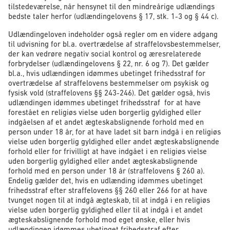
tilstedeværelse, når hensynet til den mindreårige udlændings
bedste taler herfor (udlændingelovens § 17, stk. 1-3 og § 44 c).
Udlændingeloven indeholder også regler om en videre adgang
til udvisning for bl.a. overtrædelse af straffelovsbestemmelser,
der kan vedrøre negativ social kontrol og æresrelaterede
forbrydelser (udlændingelovens § 22, nr. 6 og 7). Det gælder
bl.a., hvis udlændingen idømmes ubetinget frihedsstraf for
overtrædelse af straffelovens bestemmelser om psykisk og
fysisk vold (straffelovens §§ 243-246). Det gælder også, hvis
udlændingen idømmes ubetinget frihedsstraf for at have
forestået en religiøs vielse uden borgerlig gyldighed eller
indgåelsen af et andet ægteskabslignende forhold med en
person under 18 år, for at have ladet sit barn indgå i en religiøs
vielse uden borgerlig gyldighed eller andet ægteskabslignende
forhold eller for frivilligt at have indgået i en religiøs vielse
uden borgerlig gyldighed eller andet ægteskabslignende
forhold med en person under 18 år (straffelovens § 260 a).
Endelig gælder det, hvis en udlænding idømmes ubetinget
frihedsstraf efter straffelovens §§ 260 eller 266 for at have
tvunget nogen til at indgå ægteskab, til at indgå i en religiøs
vielse uden borgerlig gyldighed eller til at indgå i et andet
ægteskabslignende forhold mod eget ønske, eller hvis
udlændingen idømmes ubetinget frihedsstraf efter