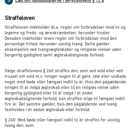
Læs om handleplanerne i servicelovens § 12 a
Straffeloven
Straffeloven indeholder bl.a. regler om forbrydelser mod liv og
legeme og freds- og æreskrænkelser, herunder trusler.
Desuden indeholder loven regler om forbrydelser mod den
personlige frihed, herunder ulovlig tvang. Dette gælder
eksempelvis ved tvangsægteskaber og religiøse vielser uden
borgerlig gyldighed samt ægteskabslignede forhold.
Ifølge straffelovens § 260 straffes den, som ved vold eller ved
trussel om vold m.v. tvinger nogen til at gøre, tåle eller undlade
noget med bøde eller fængsel indtil to år. Hvis den pågældende
tvinges til at indgå ægteskab eller til en religiøs vielse uden
borgerlig gyldighed eller til at indgå i et andet
ægteskabslignende forhold, kan straffen stige til fængsel indtil
fire år. Det samme gælder, hvis den pågældende ved tvang
fastholdes i et sådan ægteskab eller forhold.
§ 260: Med bøde eller fængsel indtil to år straffes for ulovlig
tvang den, som: