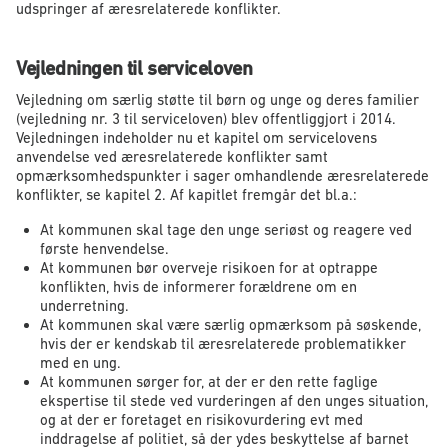
udspringer af æresrelaterede konflikter.
Vejledningen til serviceloven
Vejledning om særlig støtte til børn og unge og deres familier
(vejledning nr. 3 til serviceloven) blev offentliggjort i 2014.
Vejledningen indeholder nu et kapitel om servicelovens
anvendelse ved æresrelaterede konflikter samt
opmærksomhedspunkter i sager omhandlende æresrelaterede
konflikter, se kapitel 2. Af kapitlet fremgår det bl.a.:
At kommunen skal tage den unge seriøst og reagere ved
første henvendelse.
At kommunen bør overveje risikoen for at optrappe
konflikten, hvis de informerer forældrene om en
underretning.
At kommunen skal være særlig opmærksom på søskende,
hvis der er kendskab til æresrelaterede problematikker
med en ung.
At kommunen sørger for, at der er den rette faglige
ekspertise til stede ved vurderingen af den unges situation,
og at der er foretaget en risikovurdering evt med
inddragelse af politiet, så der ydes beskyttelse af barnet