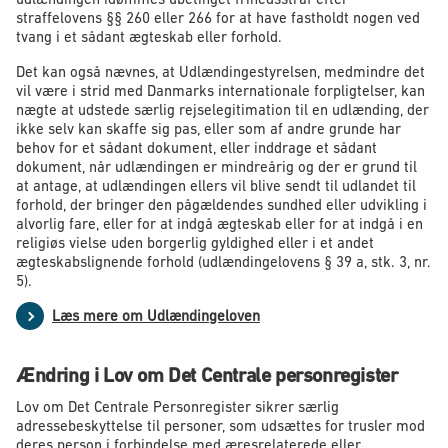
straffelovens §§ 260 eller 266 for at have fastholdt nogen ved
tvang i et sådant ægteskab eller forhold.
Det kan også nævnes, at Udlændingestyrelsen, medmindre det
vil være i strid med Danmarks internationale forpligtelser, kan
nægte at udstede særlig rejselegitimation til en udlænding, der
ikke selv kan skaffe sig pas, eller som af andre grunde har
behov for et sådant dokument, eller inddrage et sådant
dokument, når udlændingen er mindreårig og der er grund til
at antage, at udlændingen ellers vil blive sendt til udlandet til
forhold, der bringer den pågældendes sundhed eller udvikling i
alvorlig fare, eller for at indgå ægteskab eller for at indgå i en
religiøs vielse uden borgerlig gyldighed eller i et andet
ægteskabslignende forhold (udlændingelovens § 39 a, stk. 3, nr.
5).
Læs mere om Udlændingeloven
Ændring i Lov om Det Centrale personregister
Lov om Det Centrale Personregister sikrer særlig
adressebeskyttelse til personer, som udsættes for trusler mod
deres person i forbindelse med æresrelaterede eller