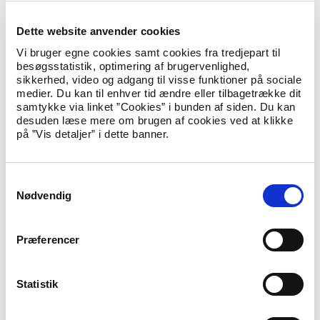
forældre, dvs. personer, der i retlig forstand har moderskab,
faderskab eller medmoderskab til barnet, herunder
Dette website anvender cookies
adoptivforældre. Begrebet ”barnets sundhed og udvikling”
omfatter barnets eller den unges almentilstand, hvori der ikke
Vi bruger egne cookies samt cookies fra tredjepart til
blot indgår helbredsmæssige forhold, men også andre forhold
besøgsstatistik, optimering af brugervenlighed,
af betydning for barnets eller den unges trivsel.
sikkerhed, video og adgang til visse funktioner på sociale
medier. Du kan til enhver tid ændre eller tilbagetrække dit
§ 215 a: Med bøde eller fængsel indtil 4 år straffes den, som
samtykke via linket ”Cookies” i bunden af siden. Du kan
sender sit barn til udlandet til forhold, der bringer barnets
desuden læse mere om brugen af cookies ved at klikke
sundhed eller udvikling i alvorlig fare, eller lader sit barn tage
på ”Vis detaljer” i dette banner.
del i et sådant udlandsophold.
Læs straffelovens § 215 a
S
Nødvendig
a
Udlændingeloven
m
Der er flere af udlændingelovens regler, der kan have
t
Præferencer
betydning i forbindelse med negativ social kontrol og
y
æresrelaterede konflikter.
k
Bl.a. indeholder udlændingeloven en bestemmelse om
k
Statistik
tvangsægteskaber. Det følger således af loven, at en udlænding
e
som udgangspunkt ikke kan opnå familiesammenføring på
v