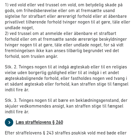
1) ved vold eller ved trussel om vold, om betydelig skade på
gods, om frihedsberøvelse eller om at fremsætte usand
sigtelse for strafbart eller ærerørigt forhold eller at åbenbare
privatlivet tilhørende forhold tvinger nogen til at gøre, tåle eller
undlade noget,
2) ved trussel om at anmelde eller åbenbare et strafbart
forhold eller om at fremsætte sande ærerørige beskyldninger
tvinger nogen til at gøre, tåle eller undlade noget, for så vidt
fremtvingelsen ikke kan anses tilbørlig begrundet ved det
forhold, som truslen angår.
Stk. 2. Tvinges nogen til at indgå ægteskab eller til en religiøs
vielse uden borgerlig gyldighed eller til at indgå i et andet
ægteskabslignende forhold, eller fastholdes nogen ved tvang i
et sådant ægteskab eller forhold, kan straffen stige til fængsel
indtil fire år.
Stk. 3. Tvinges nogen til at bære en beklædningsgenstand, der
skjuler vedkommendes ansigt, kan straffen stige til fængsel
indtil fire år.
Læs straffelovens § 260
Efter straffelovens § 243 straffes psykisk vold med bøde eller