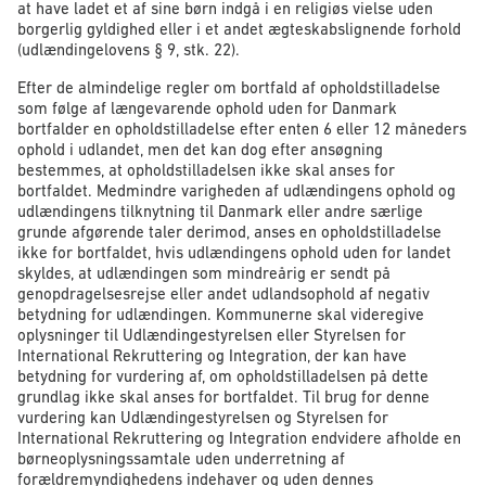
at have ladet et af sine børn indgå i en religiøs vielse uden
borgerlig gyldighed eller i et andet ægteskabslignende forhold
(udlændingelovens § 9, stk. 22).
Efter de almindelige regler om bortfald af opholdstilladelse
som følge af længevarende ophold uden for Danmark
bortfalder en opholdstilladelse efter enten 6 eller 12 måneders
ophold i udlandet, men det kan dog efter ansøgning
bestemmes, at opholdstilladelsen ikke skal anses for
bortfaldet. Medmindre varigheden af udlændingens ophold og
udlændingens tilknytning til Danmark eller andre særlige
grunde afgørende taler derimod, anses en opholdstilladelse
ikke for bortfaldet, hvis udlændingens ophold uden for landet
skyldes, at udlændingen som mindreårig er sendt på
genopdragelsesrejse eller andet udlandsophold af negativ
betydning for udlændingen. Kommunerne skal videregive
oplysninger til Udlændingestyrelsen eller Styrelsen for
International Rekruttering og Integration, der kan have
betydning for vurdering af, om opholdstilladelsen på dette
grundlag ikke skal anses for bortfaldet. Til brug for denne
vurdering kan Udlændingestyrelsen og Styrelsen for
International Rekruttering og Integration endvidere afholde en
børneoplysningssamtale uden underretning af
forældremyndighedens indehaver og uden dennes