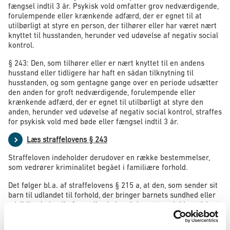
fængsel indtil 3 år. Psykisk vold omfatter grov nedværdigende,
forulempende eller krænkende adfærd, der er egnet til at
utilbørligt at styre en person, der tilhører eller har været nært
knyttet til husstanden, herunder ved udøvelse af negativ social
kontrol.
§ 243: Den, som tilhører eller er nært knyttet til en andens
husstand eller tidligere har haft en sådan tilknytning til
husstanden, og som gentagne gange over en periode udsætter
den anden for groft nedværdigende, forulempende eller
krænkende adfærd, der er egnet til utilbørligt at styre den
anden, herunder ved udøvelse af negativ social kontrol, straffes
for psykisk vold med bøde eller fængsel indtil 3 år.
Læs straffelovens § 243
Straffeloven indeholder derudover en række bestemmelser,
som vedrører kriminalitet begået i familiære forhold.
Det følger bl.a. af straffelovens § 215 a, at den, som sender sit
barn til udlandet til forhold, der bringer barnets sundhed eller
udvikling i alvorlig fare, eller lader sit barn tage del i et sådant
udlandsophold, straffes med bøde eller fængsel indtil 4 år.
Bestemmelsen omfatter barnets og den unges juridiske