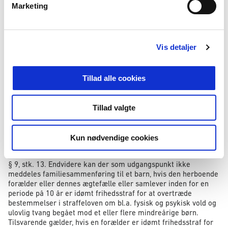
grundlag af ægteskab eller fast samlivsforhold, hvis det må
Marketing
a
anses for tvivlsomt, om ægteskabet er indgået eller
samlivsforholdet er etableret efter begge parters eget ønske (§
l
9, stk. 11, 1. pkt.). Hvis ægteskabet er indgået eller
g
samlivsforholdet er etableret mellem nærtbeslægtede eller i
Vis detaljer
øvrigt nærmere beslægtede, anses det som udgangspunkt for
tvivlsomt, om ægteskabet er indgået eller samlivsforholdet er
etableret efter begge parters eget ønske (§ 9, stk. 11, 2. pkt.). I
Tillad alle cookies
sådanne tilfælde vil der således være en formodning for, at
ægteskabet eller samlivsforholdet ikke er indgået eller
etableret efter begge parters eget ønske.
Tillad valgte
Som udgangspunkt kan ægtefællesammenføring heller ikke
meddeles, hvis den herboende person inden for en periode på
10 år er idømt frihedsstraf for at overtræde bestemmelser i
Kun nødvendige cookies
straffeloven om bl.a. fysisk og psykisk vold og ulovlig tvang
begået mod en ægtefælle eller samlever, jf. udlændingelovens
§ 9, stk. 13. Endvidere kan der som udgangspunkt ikke
meddeles familiesammenføring til et barn, hvis den herboende
forælder eller dennes ægtefælle eller samlever inden for en
periode på 10 år er idømt frihedsstraf for at overtræde
bestemmelser i straffeloven om bl.a. fysisk og psykisk vold og
ulovlig tvang begået mod et eller flere mindreårige børn.
Tilsvarende gælder, hvis en forælder er idømt frihedsstraf for